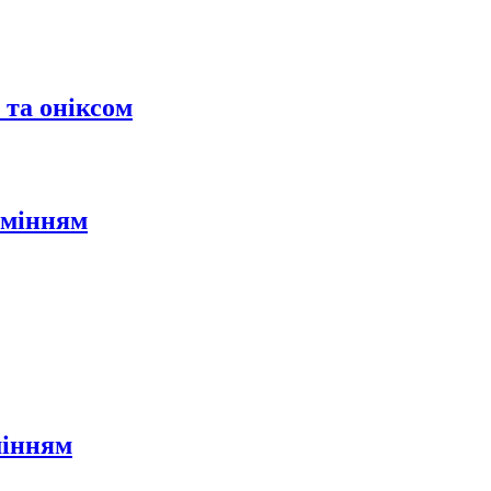
 та оніксом
амінням
мінням