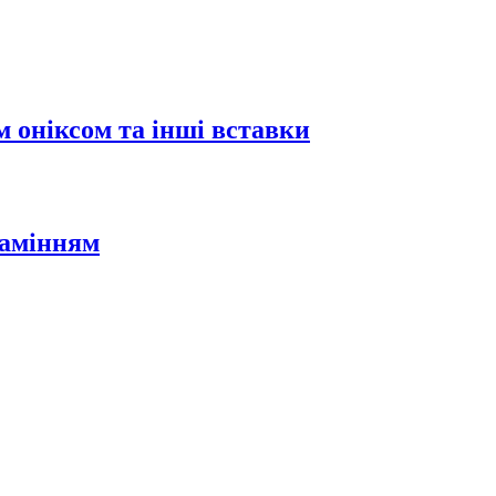
 оніксом та інші вставки
камінням