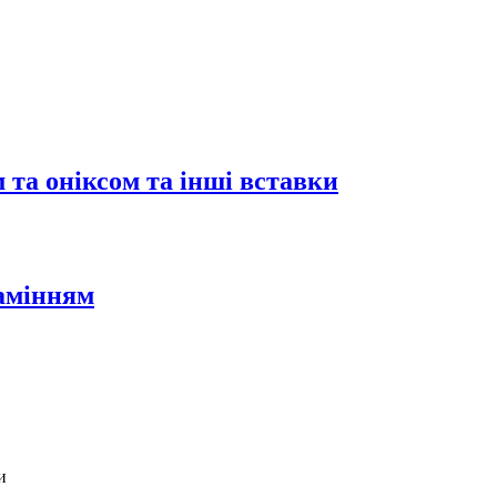
 та оніксом та інші вставки
камінням
и