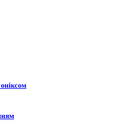
 оніксом
нням