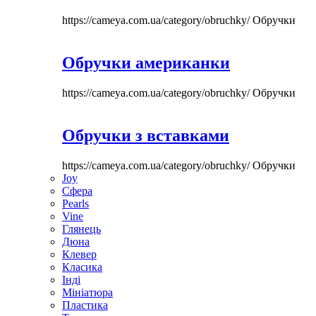
https://cameya.com.ua/category/obruchky/
Обручки
Обручки американки
https://cameya.com.ua/category/obruchky/
Обручки
Обручки з вставками
https://cameya.com.ua/category/obruchky/
Обручки
Joy
Сфера
Pearls
Vine
Глянець
Дюна
Клевер
Класика
Інді
Мініатюра
Пластика