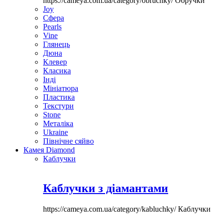
https://cameya.com.ua/category/obruchky/
Обручки
Joy
Сфера
Pearls
Vine
Глянець
Дюна
Клевер
Класика
Інді
Мініатюра
Пластика
Текстури
Stone
Металіка
Ukraine
Північне сяйво
Камея Diamond
Каблучки
Каблучки з діамантами
https://cameya.com.ua/category/kabluchky/
Каблучки