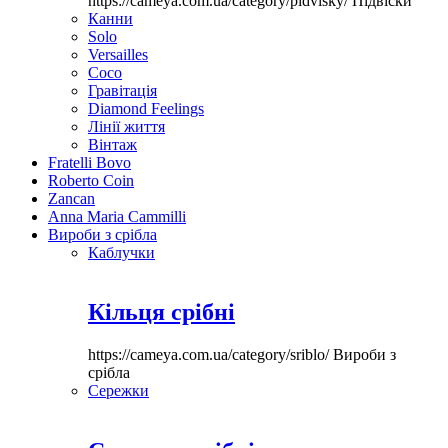
https://cameya.com.ua/category/pidvisky/
Підвіски
Канни
Solo
Versailles
Coco
Гравітація
Diamond Feelings
Лінії життя
Вінтаж
Fratelli Bovo
Roberto Coin
Zancan
Anna Maria Cammilli
Вироби з срібла
Каблучки
Кільця срібні
https://cameya.com.ua/category/sriblo/
Вироби з
срібла
Сережки