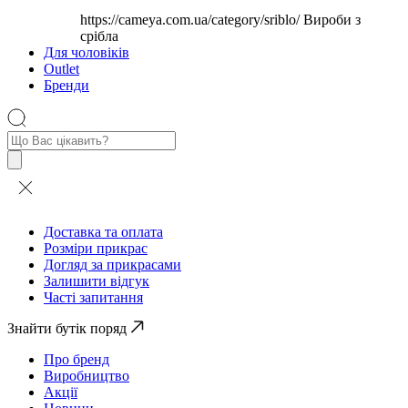
https://cameya.com.ua/category/sriblo/
Вироби з
срібла
Для чоловіків
Outlet
Бренди
Пошук
товарів
Доставка та оплата
Розміри прикрас
Догляд за прикрасами
Залишити відгук
Часті запитання
Знайти бутік поряд
Про бренд
Виробництво
Акції