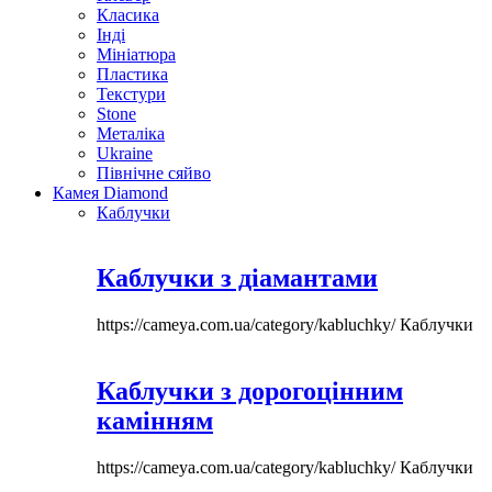
Класика
Інді
Мініатюра
Пластика
Текстури
Stone
Металіка
Ukraine
Північне сяйво
Камея Diamond
Каблучки
Каблучки з діамантами
https://cameya.com.ua/category/kabluchky/
Каблучки
Каблучки з дорогоцінним
камінням
https://cameya.com.ua/category/kabluchky/
Каблучки