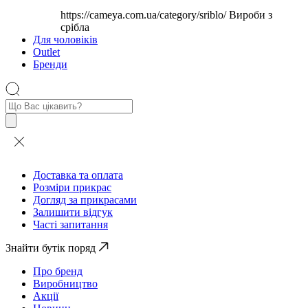
https://cameya.com.ua/category/sriblo/
Вироби з
срібла
Для чоловіків
Outlet
Бренди
Пошук
товарів
Доставка та оплата
Розміри прикрас
Догляд за прикрасами
Залишити відгук
Часті запитання
Знайти бутік поряд
Про бренд
Виробництво
Акції