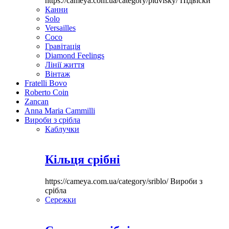
https://cameya.com.ua/category/pidvisky/
Підвіски
Канни
Solo
Versailles
Coco
Гравітація
Diamond Feelings
Лінії життя
Вінтаж
Fratelli Bovo
Roberto Coin
Zancan
Anna Maria Cammilli
Вироби з срібла
Каблучки
Кільця срібні
https://cameya.com.ua/category/sriblo/
Вироби з
срібла
Сережки