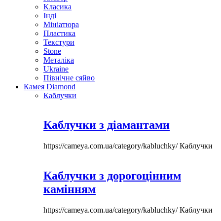
Класика
Інді
Мініатюра
Пластика
Текстури
Stone
Металіка
Ukraine
Північне сяйво
Камея Diamond
Каблучки
Каблучки з діамантами
https://cameya.com.ua/category/kabluchky/
Каблучки
Каблучки з дорогоцінним
камінням
https://cameya.com.ua/category/kabluchky/
Каблучки