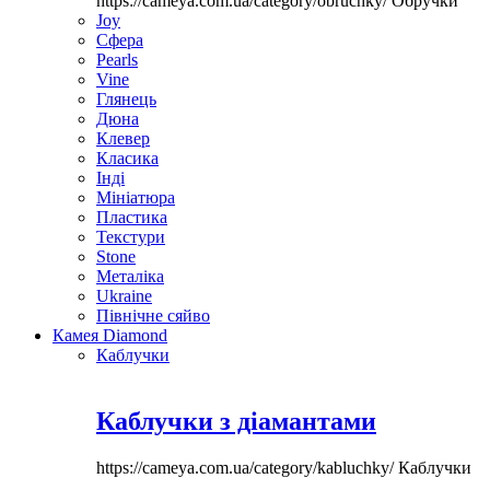
https://cameya.com.ua/category/obruchky/
Обручки
Joy
Сфера
Pearls
Vine
Глянець
Дюна
Клевер
Класика
Інді
Мініатюра
Пластика
Текстури
Stone
Металіка
Ukraine
Північне сяйво
Камея Diamond
Каблучки
Каблучки з діамантами
https://cameya.com.ua/category/kabluchky/
Каблучки