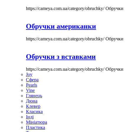
https://cameya.com.ua/category/obruchky/
Обручки
Обручки американки
https://cameya.com.ua/category/obruchky/
Обручки
Обручки з вставками
https://cameya.com.ua/category/obruchky/
Обручки
Joy
Сфера
Pearls
Vine
Глянець
Дюна
Клевер
Класика
Інді
Мініатюра
Пластика