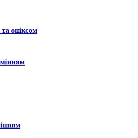
 та оніксом
амінням
мінням