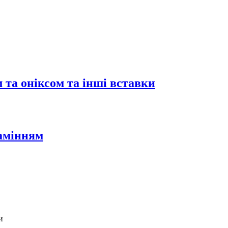
 та оніксом та інші вставки
камінням
и