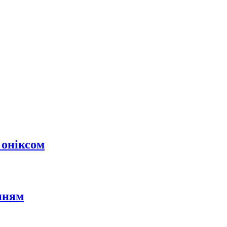
 оніксом
нням