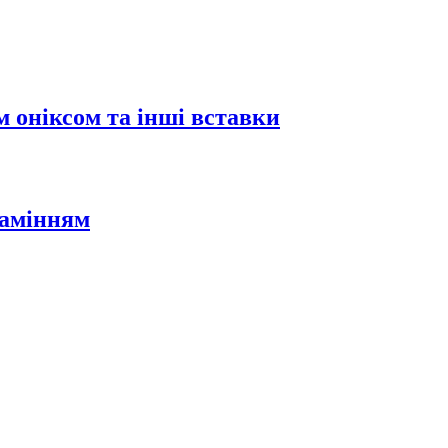
 оніксом та інші вставки
камінням