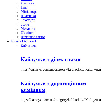
Класика
Інді
Мініатюра
Пластика
Текстури
Stone
Металіка
Ukraine
Північне сяйво
Камея Diamond
Каблучки
Каблучки з діамантами
https://cameya.com.ua/category/kabluchky/
Каблучки
Каблучки з дорогоцінним
камінням
https://cameya.com.ua/category/kabluchky/
Каблучки