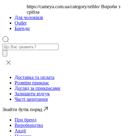
https://cameya.com.ua/category/sriblo/
Вироби з
срібла
Для чоловіків
Outlet
Бренди
Пошук
товарів
Доставка та оплата
Розміри прикрас
Догляд за прикрасами
Залишити відгук
Часті запитання
Знайти бутік поряд
Про бренд
Виробництво
Акції