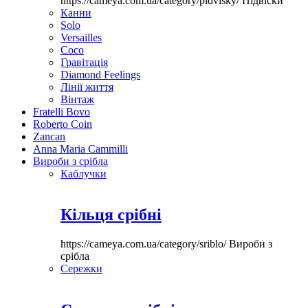
https://cameya.com.ua/category/pidvisky/
Підвіски
Канни
Solo
Versailles
Coco
Гравітація
Diamond Feelings
Лінії життя
Вінтаж
Fratelli Bovo
Roberto Coin
Zancan
Anna Maria Cammilli
Вироби з срібла
Каблучки
Кільця срібні
https://cameya.com.ua/category/sriblo/
Вироби з
срібла
Сережки