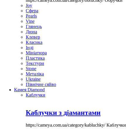
https://cameya.com.ua/category/obruchky/
Обручки
Joy
Сфера
Pearls
Vine
Глянець
Дюна
Клевер
Класика
Інді
Мініатюра
Пластика
Текстури
Stone
Металіка
Ukraine
Північне сяйво
Камея Diamond
Каблучки
Каблучки з діамантами
https://cameya.com.ua/category/kabluchky/
Каблучки