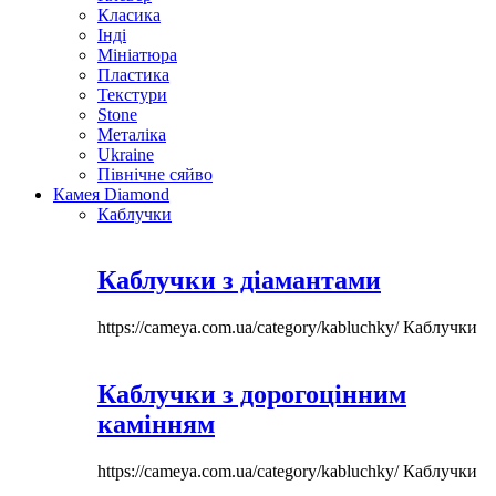
Класика
Інді
Мініатюра
Пластика
Текстури
Stone
Металіка
Ukraine
Північне сяйво
Камея Diamond
Каблучки
Каблучки з діамантами
https://cameya.com.ua/category/kabluchky/
Каблучки
Каблучки з дорогоцінним
камінням
https://cameya.com.ua/category/kabluchky/
Каблучки