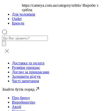
https://cameya.com.ua/category/sriblo/
Вироби з
срібла
Для чоловіків
Outlet
Бренди
Пошук
товарів
Доставка та оплата
Розміри прикрас
Догляд за прикрасами
Залишити відгук
Часті запитання
Знайти бутік поряд
Про бренд
Виробництво
Акції