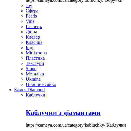
https://cameya.com.ua/category/obruchky/
Обручки
Joy
Сфера
Pearls
Vine
Глянець
Дюна
Клевер
Класика
Інді
Мініатюра
Пластика
Текстури
Stone
Металіка
Ukraine
Північне сяйво
Камея Diamond
Каблучки
Каблучки з діамантами
https://cameya.com.ua/category/kabluchky/
Каблучки