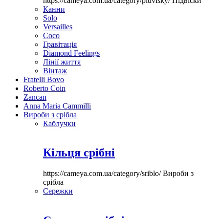
https://cameya.com.ua/category/pidvisky/
Підвіски
Канни
Solo
Versailles
Coco
Гравітація
Diamond Feelings
Лінії життя
Вінтаж
Fratelli Bovo
Roberto Coin
Zancan
Anna Maria Cammilli
Вироби з срібла
Каблучки
Кільця срібні
https://cameya.com.ua/category/sriblo/
Вироби з
срібла
Сережки