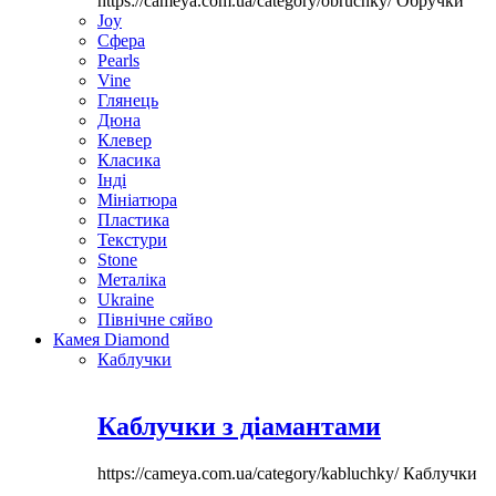
https://cameya.com.ua/category/obruchky/
Обручки
Joy
Сфера
Pearls
Vine
Глянець
Дюна
Клевер
Класика
Інді
Мініатюра
Пластика
Текстури
Stone
Металіка
Ukraine
Північне сяйво
Камея Diamond
Каблучки
Каблучки з діамантами
https://cameya.com.ua/category/kabluchky/
Каблучки