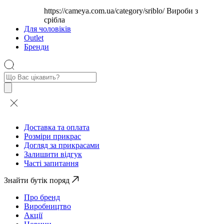
https://cameya.com.ua/category/sriblo/
Вироби з
срібла
Для чоловіків
Outlet
Бренди
Пошук
товарів
Доставка та оплата
Розміри прикрас
Догляд за прикрасами
Залишити відгук
Часті запитання
Знайти бутік поряд
Про бренд
Виробництво
Акції