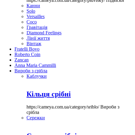
https://cameya.com.ua/category/pidvisky/
Підвіски
Канни
Solo
Versailles
Coco
Гравітація
Diamond Feelings
Лінії життя
Вінтаж
Fratelli Bovo
Roberto Coin
Zancan
Anna Maria Cammilli
Вироби з срібла
Каблучки
Кільця срібні
https://cameya.com.ua/category/sriblo/
Вироби з
срібла
Сережки