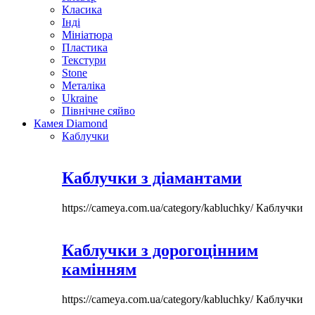
Класика
Інді
Мініатюра
Пластика
Текстури
Stone
Металіка
Ukraine
Північне сяйво
Камея Diamond
Каблучки
Каблучки з діамантами
https://cameya.com.ua/category/kabluchky/
Каблучки
Каблучки з дорогоцінним
камінням
https://cameya.com.ua/category/kabluchky/
Каблучки