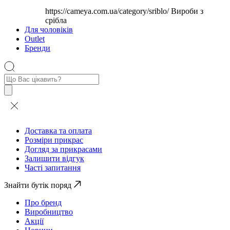
https://cameya.com.ua/category/sriblo/
Вироби з
срібла
Для чоловіків
Outlet
Бренди
Пошук
товарів
Доставка та оплата
Розміри прикрас
Догляд за прикрасами
Залишити відгук
Часті запитання
Знайти бутік поряд
Про бренд
Виробництво
Акції