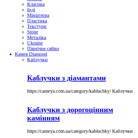
Класика
Інді
Мініатюра
Пластика
Текстури
Stone
Металіка
Ukraine
Північне сяйво
Камея Diamond
Каблучки
Каблучки з діамантами
https://cameya.com.ua/category/kabluchky/
Каблучки
Каблучки з дорогоцінним
камінням
https://cameya.com.ua/category/kabluchky/
Каблучки