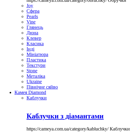
https://cameya.com.ua/category/obruchky/
Обручки
Joy
Сфера
Pearls
Vine
Глянець
Дюна
Клевер
Класика
Інді
Мініатюра
Пластика
Текстури
Stone
Металіка
Ukraine
Північне сяйво
Камея Diamond
Каблучки
Каблучки з діамантами
https://cameya.com.ua/category/kabluchky/
Каблучки