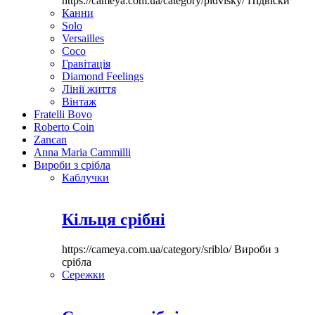
https://cameya.com.ua/category/pidvisky/
Підвіски
Канни
Solo
Versailles
Coco
Гравітація
Diamond Feelings
Лінії життя
Вінтаж
Fratelli Bovo
Roberto Coin
Zancan
Anna Maria Cammilli
Вироби з срібла
Каблучки
Кільця срібні
https://cameya.com.ua/category/sriblo/
Вироби з
срібла
Сережки