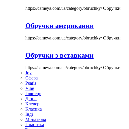
https://cameya.com.ua/category/obruchky/
Обручки
Обручки американки
https://cameya.com.ua/category/obruchky/
Обручки
Обручки з вставками
https://cameya.com.ua/category/obruchky/
Обручки
Joy
Сфера
Pearls
Vine
Глянець
Дюна
Клевер
Класика
Інді
Мініатюра
Пластика