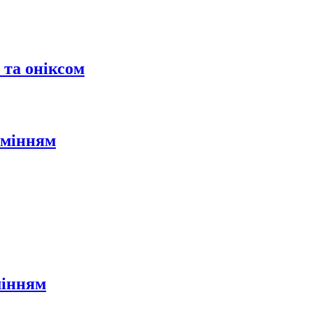
 та оніксом
амінням
мінням