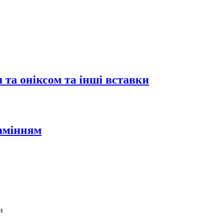
 та оніксом та інші вставки
камінням
и