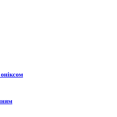
 оніксом
нням