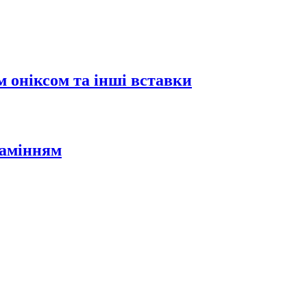
 оніксом та інші вставки
камінням