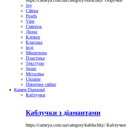
https://cameya.com.ua/category/obruchky/
Обручки
Joy
Сфера
Pearls
Vine
Глянець
Дюна
Клевер
Класика
Інді
Мініатюра
Пластика
Текстури
Stone
Металіка
Ukraine
Північне сяйво
Камея Diamond
Каблучки
Каблучки з діамантами
https://cameya.com.ua/category/kabluchky/
Каблучки