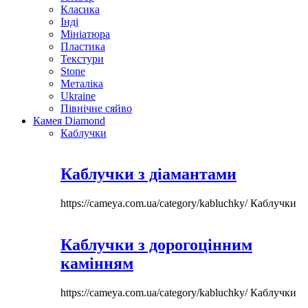
Класика
Інді
Мініатюра
Пластика
Текстури
Stone
Металіка
Ukraine
Північне сяйво
Камея Diamond
Каблучки
Каблучки з діамантами
https://cameya.com.ua/category/kabluchky/
Каблучки
Каблучки з дорогоцінним
камінням
https://cameya.com.ua/category/kabluchky/
Каблучки