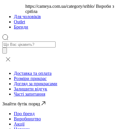
https://cameya.com.ua/category/sriblo/
Вироби з
срібла
Для чоловіків
Outlet
Бренди
Пошук
товарів
Доставка та оплата
Розміри прикрас
Догляд за прикрасами
Залишити відгук
Часті запитання
Знайти бутік поряд
Про бренд
Виробництво
Акції