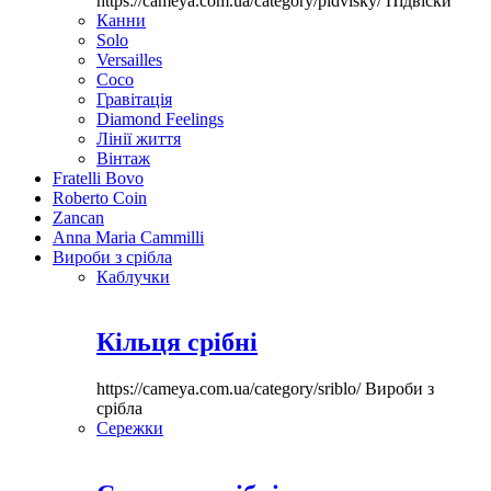
https://cameya.com.ua/category/pidvisky/
Підвіски
Канни
Solo
Versailles
Coco
Гравітація
Diamond Feelings
Лінії життя
Вінтаж
Fratelli Bovo
Roberto Coin
Zancan
Anna Maria Cammilli
Вироби з срібла
Каблучки
Кільця срібні
https://cameya.com.ua/category/sriblo/
Вироби з
срібла
Сережки