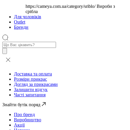
https://cameya.com.ua/category/sriblo/
Вироби з
срібла
Для чоловіків
Outlet
Бренди
Пошук
товарів
Доставка та оплата
Розміри прикрас
Догляд за прикрасами
Залишити відгук
Часті запитання
Знайти бутік поряд
Про бренд
Виробництво
Акції