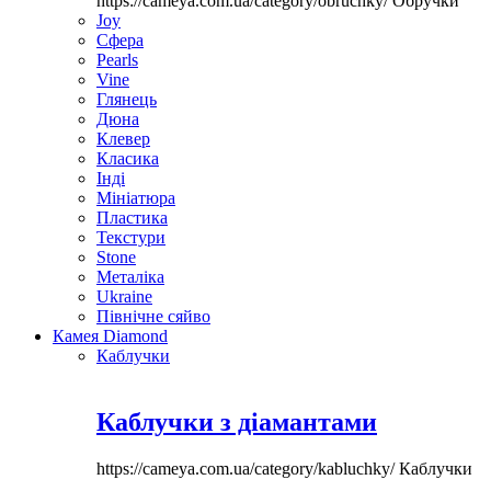
https://cameya.com.ua/category/obruchky/
Обручки
Joy
Сфера
Pearls
Vine
Глянець
Дюна
Клевер
Класика
Інді
Мініатюра
Пластика
Текстури
Stone
Металіка
Ukraine
Північне сяйво
Камея Diamond
Каблучки
Каблучки з діамантами
https://cameya.com.ua/category/kabluchky/
Каблучки