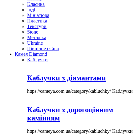
Класика
Інді
Мініатюра
Пластика
Текстури
Stone
Металіка
Ukraine
Північне сяйво
Камея Diamond
Каблучки
Каблучки з діамантами
https://cameya.com.ua/category/kabluchky/
Каблучки
Каблучки з дорогоцінним
камінням
https://cameya.com.ua/category/kabluchky/
Каблучки