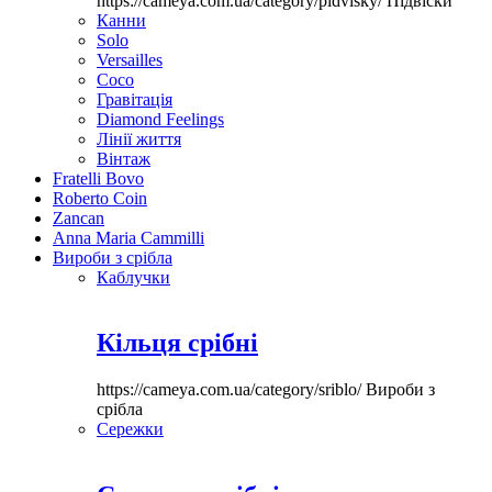
https://cameya.com.ua/category/pidvisky/
Підвіски
Канни
Solo
Versailles
Coco
Гравітація
Diamond Feelings
Лінії життя
Вінтаж
Fratelli Bovo
Roberto Coin
Zancan
Anna Maria Cammilli
Вироби з срібла
Каблучки
Кільця срібні
https://cameya.com.ua/category/sriblo/
Вироби з
срібла
Сережки