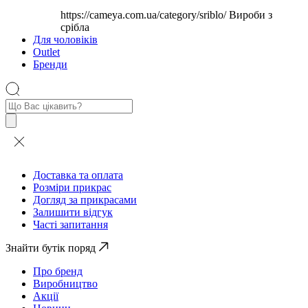
https://cameya.com.ua/category/sriblo/
Вироби з
срібла
Для чоловіків
Outlet
Бренди
Пошук
товарів
Доставка та оплата
Розміри прикрас
Догляд за прикрасами
Залишити відгук
Часті запитання
Знайти бутік поряд
Про бренд
Виробництво
Акції