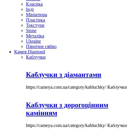
Класика
Інді
Мініатюра
Пластика
Текстури
Stone
Металіка
Ukraine
Північне сяйво
Камея Diamond
Каблучки
Каблучки з діамантами
https://cameya.com.ua/category/kabluchky/
Каблучки
Каблучки з дорогоцінним
камінням
https://cameya.com.ua/category/kabluchky/
Каблучки