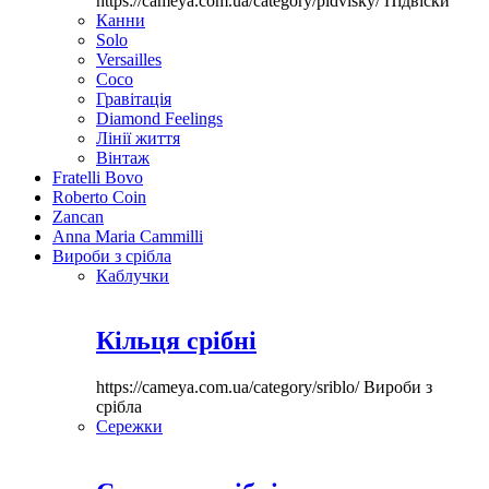
https://cameya.com.ua/category/pidvisky/
Підвіски
Канни
Solo
Versailles
Coco
Гравітація
Diamond Feelings
Лінії життя
Вінтаж
Fratelli Bovo
Roberto Coin
Zancan
Anna Maria Cammilli
Вироби з срібла
Каблучки
Кільця срібні
https://cameya.com.ua/category/sriblo/
Вироби з
срібла
Сережки