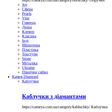
https://cameya.com.ua/category/obruchky/
Обручки
Joy
Сфера
Pearls
Vine
Глянець
Дюна
Клевер
Класика
Інді
Мініатюра
Пластика
Текстури
Stone
Металіка
Ukraine
Північне сяйво
Камея Diamond
Каблучки
Каблучки з діамантами
https://cameya.com.ua/category/kabluchky/
Каблучки