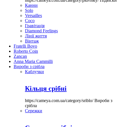
https://cameya.com.ua/category/pidvisky/
Підвіски
Канни
Solo
Versailles
Coco
Гравітація
Diamond Feelings
Лінії життя
Вінтаж
Fratelli Bovo
Roberto Coin
Zancan
Anna Maria Cammilli
Вироби з срібла
Каблучки
Кільця срібні
https://cameya.com.ua/category/sriblo/
Вироби з
срібла
Сережки