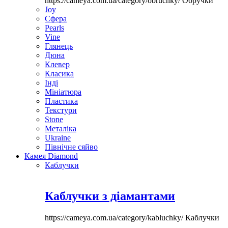
https://cameya.com.ua/category/obruchky/
Обручки
Joy
Сфера
Pearls
Vine
Глянець
Дюна
Клевер
Класика
Інді
Мініатюра
Пластика
Текстури
Stone
Металіка
Ukraine
Північне сяйво
Камея Diamond
Каблучки
Каблучки з діамантами
https://cameya.com.ua/category/kabluchky/
Каблучки