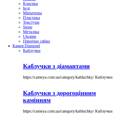
Класика
Інді
Мініатюра
Пластика
Текстури
Stone
Металіка
Ukraine
Північне сяйво
Камея Diamond
Каблучки
Каблучки з діамантами
https://cameya.com.ua/category/kabluchky/
Каблучки
Каблучки з дорогоцінним
камінням
https://cameya.com.ua/category/kabluchky/
Каблучки