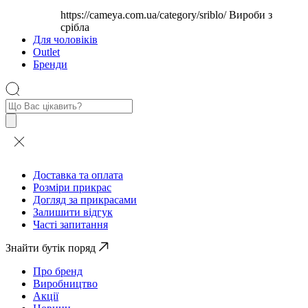
https://cameya.com.ua/category/sriblo/
Вироби з
срібла
Для чоловіків
Outlet
Бренди
Пошук
товарів
Доставка та оплата
Розміри прикрас
Догляд за прикрасами
Залишити відгук
Часті запитання
Знайти бутік поряд
Про бренд
Виробництво
Акції