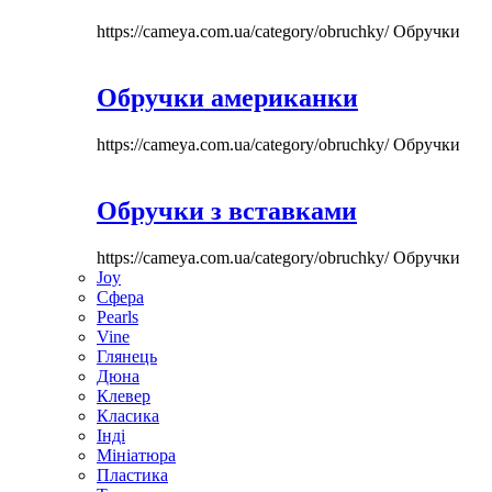
https://cameya.com.ua/category/obruchky/
Обручки
Обручки американки
https://cameya.com.ua/category/obruchky/
Обручки
Обручки з вставками
https://cameya.com.ua/category/obruchky/
Обручки
Joy
Сфера
Pearls
Vine
Глянець
Дюна
Клевер
Класика
Інді
Мініатюра
Пластика