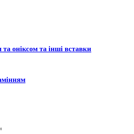
 та оніксом та інші вставки
камінням
и