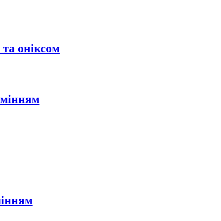
 та оніксом
амінням
мінням