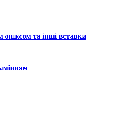
 оніксом та інші вставки
камінням