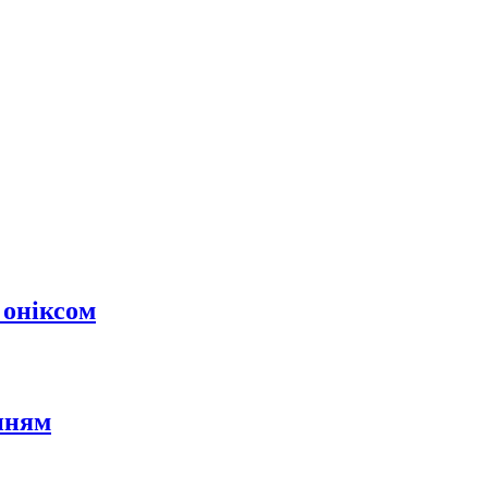
 оніксом
нням