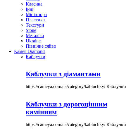
Класика
Інді
Мініатюра
Пластика
Текстури
Stone
Металіка
Ukraine
Північне сяйво
Камея Diamond
Каблучки
Каблучки з діамантами
https://cameya.com.ua/category/kabluchky/
Каблучки
Каблучки з дорогоцінним
камінням
https://cameya.com.ua/category/kabluchky/
Каблучки