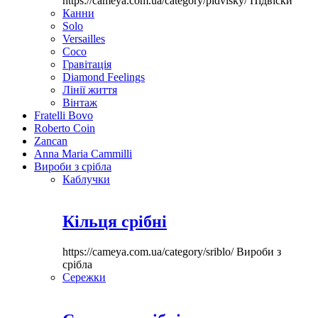
https://cameya.com.ua/category/pidvisky/
Підвіски
Канни
Solo
Versailles
Coco
Гравітація
Diamond Feelings
Лінії життя
Вінтаж
Fratelli Bovo
Roberto Coin
Zancan
Anna Maria Cammilli
Вироби з срібла
Каблучки
Кільця срібні
https://cameya.com.ua/category/sriblo/
Вироби з
срібла
Сережки