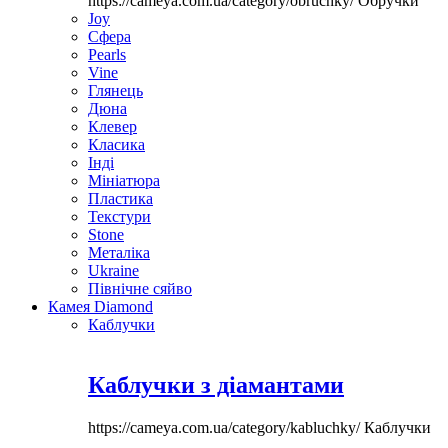
https://cameya.com.ua/category/obruchky/
Обручки
Joy
Сфера
Pearls
Vine
Глянець
Дюна
Клевер
Класика
Інді
Мініатюра
Пластика
Текстури
Stone
Металіка
Ukraine
Північне сяйво
Камея Diamond
Каблучки
Каблучки з діамантами
https://cameya.com.ua/category/kabluchky/
Каблучки