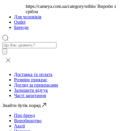
https://cameya.com.ua/category/sriblo/
Вироби з
срібла
Для чоловіків
Outlet
Бренди
Пошук
товарів
Доставка та оплата
Розміри прикрас
Догляд за прикрасами
Залишити відгук
Часті запитання
Знайти бутік поряд
Про бренд
Виробництво
Акції