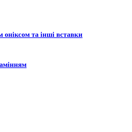
 оніксом та інші вставки
камінням