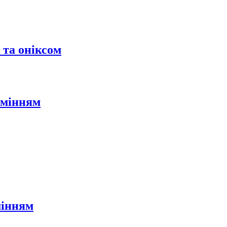
 та оніксом
амінням
мінням