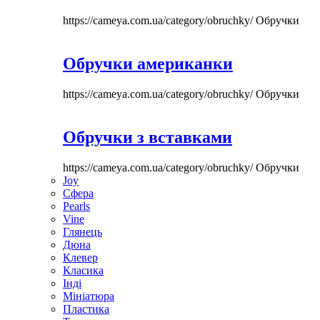
https://cameya.com.ua/category/obruchky/
Обручки
Обручки американки
https://cameya.com.ua/category/obruchky/
Обручки
Обручки з вставками
https://cameya.com.ua/category/obruchky/
Обручки
Joy
Сфера
Pearls
Vine
Глянець
Дюна
Клевер
Класика
Інді
Мініатюра
Пластика