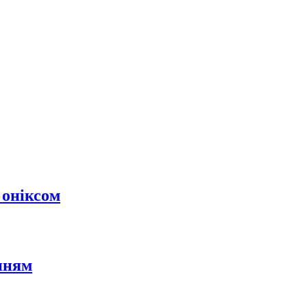
 оніксом
нням