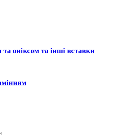
 та оніксом та інші вставки
камінням
и