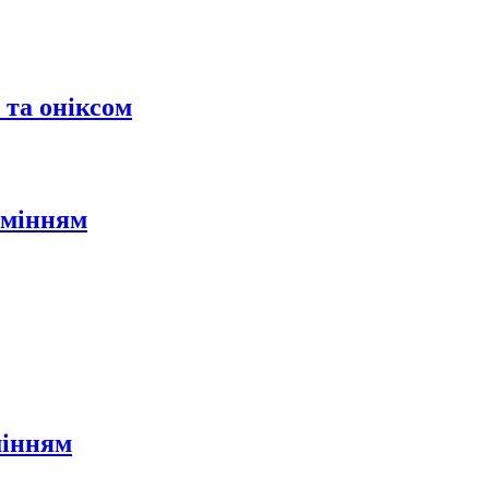
 та оніксом
амінням
мінням