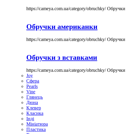
https://cameya.com.ua/category/obruchky/
Обручки
Обручки американки
https://cameya.com.ua/category/obruchky/
Обручки
Обручки з вставками
https://cameya.com.ua/category/obruchky/
Обручки
Joy
Сфера
Pearls
Vine
Глянець
Дюна
Клевер
Класика
Інді
Мініатюра
Пластика