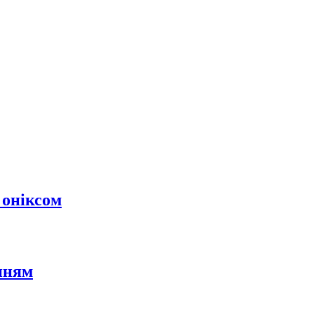
 оніксом
нням