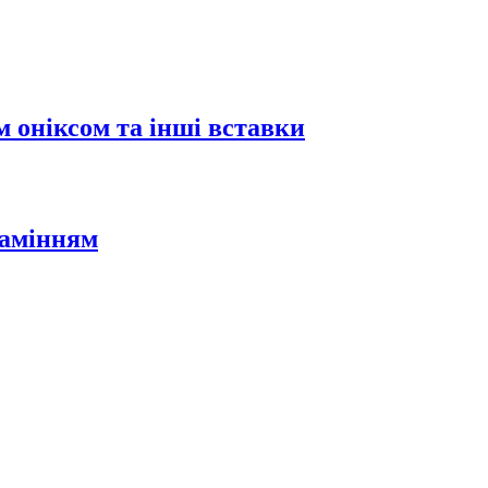
 оніксом та інші вставки
камінням