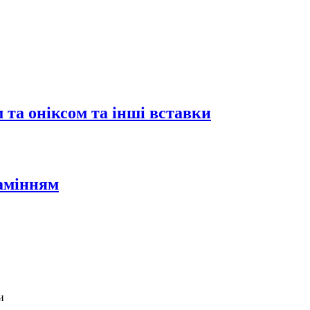
 та оніксом та інші вставки
камінням
и