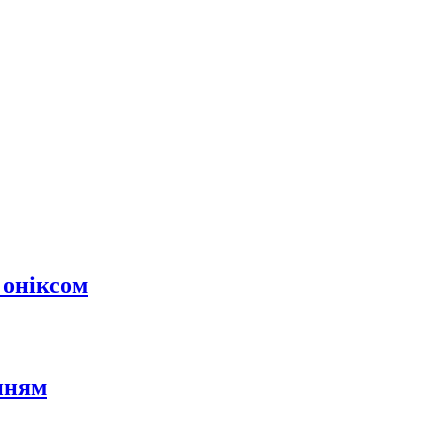
 оніксом
нням