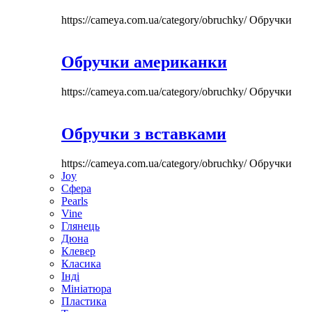
https://cameya.com.ua/category/obruchky/
Обручки
Обручки американки
https://cameya.com.ua/category/obruchky/
Обручки
Обручки з вставками
https://cameya.com.ua/category/obruchky/
Обручки
Joy
Сфера
Pearls
Vine
Глянець
Дюна
Клевер
Класика
Інді
Мініатюра
Пластика