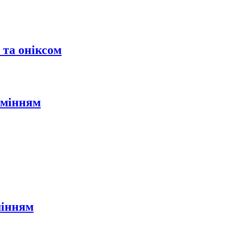
 та оніксом
амінням
мінням