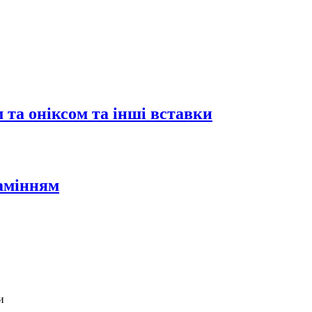
 та оніксом та інші вставки
камінням
и