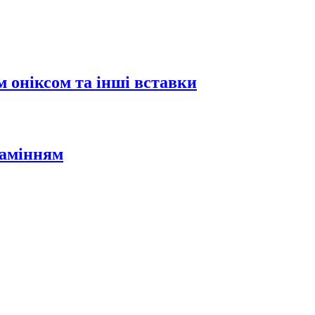
 оніксом та інші вставки
камінням