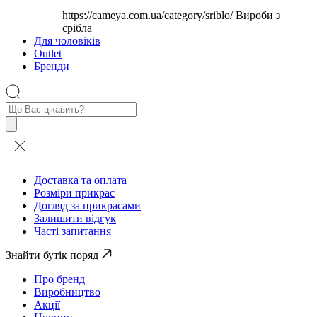
https://cameya.com.ua/category/sriblo/
Вироби з
срібла
Для чоловіків
Outlet
Бренди
Пошук
товарів
Доставка та оплата
Розміри прикрас
Догляд за прикрасами
Залишити відгук
Часті запитання
Знайти бутік поряд
Про бренд
Виробництво
Акції