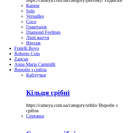
https://cameya.com.ua/category/pidvisky/
Підвіски
Канни
Solo
Versailles
Coco
Гравітація
Diamond Feelings
Лінії життя
Вінтаж
Fratelli Bovo
Roberto Coin
Zancan
Anna Maria Cammilli
Вироби з срібла
Каблучки
Кільця срібні
https://cameya.com.ua/category/sriblo/
Вироби з
срібла
Сережки