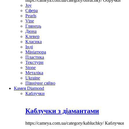
https://cameya.com.ua/category/obruchky/
Обручки
Joy
Сфера
Pearls
Vine
Глянець
Дюна
Клевер
Класика
Інді
Мініатюра
Пластика
Текстури
Stone
Металіка
Ukraine
Північне сяйво
Камея Diamond
Каблучки
Каблучки з діамантами
https://cameya.com.ua/category/kabluchky/
Каблучки