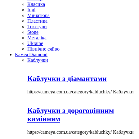
Класика
Інді
Мініатюра
Пластика
Текстури
Stone
Металіка
Ukraine
Північне сяйво
Камея Diamond
Каблучки
Каблучки з діамантами
https://cameya.com.ua/category/kabluchky/
Каблучки
Каблучки з дорогоцінним
камінням
https://cameya.com.ua/category/kabluchky/
Каблучки