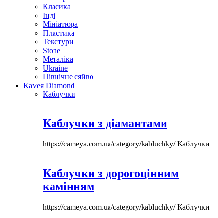
Класика
Інді
Мініатюра
Пластика
Текстури
Stone
Металіка
Ukraine
Північне сяйво
Камея Diamond
Каблучки
Каблучки з діамантами
https://cameya.com.ua/category/kabluchky/
Каблучки
Каблучки з дорогоцінним
камінням
https://cameya.com.ua/category/kabluchky/
Каблучки