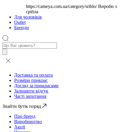
https://cameya.com.ua/category/sriblo/
Вироби з
срібла
Для чоловіків
Outlet
Бренди
Пошук
товарів
Доставка та оплата
Розміри прикрас
Догляд за прикрасами
Залишити відгук
Часті запитання
Знайти бутік поряд
Про бренд
Виробництво
Акції