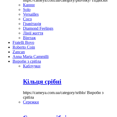
https://cameya.com.ua/category/pidvisky/
Підвіски
Канни
Solo
Versailles
Coco
Гравітація
Diamond Feelings
Лінії життя
Вінтаж
Fratelli Bovo
Roberto Coin
Zancan
Anna Maria Cammilli
Вироби з срібла
Каблучки
Кільця срібні
https://cameya.com.ua/category/sriblo/
Вироби з
срібла
Сережки