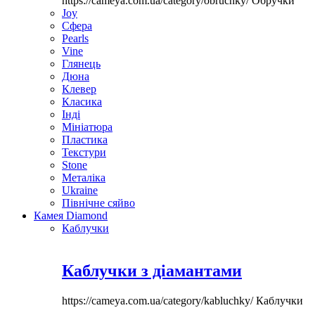
https://cameya.com.ua/category/obruchky/
Обручки
Joy
Сфера
Pearls
Vine
Глянець
Дюна
Клевер
Класика
Інді
Мініатюра
Пластика
Текстури
Stone
Металіка
Ukraine
Північне сяйво
Камея Diamond
Каблучки
Каблучки з діамантами
https://cameya.com.ua/category/kabluchky/
Каблучки