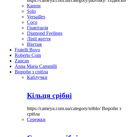
https://cameya.com.ua/category/pidvisky/
Підвіски
Канни
Solo
Versailles
Coco
Гравітація
Diamond Feelings
Лінії життя
Вінтаж
Fratelli Bovo
Roberto Coin
Zancan
Anna Maria Cammilli
Вироби з срібла
Каблучки
Кільця срібні
https://cameya.com.ua/category/sriblo/
Вироби з
срібла
Сережки