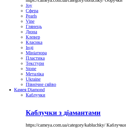
https://cameya.com.ua/category/obruchky/
Обручки
Joy
Сфера
Pearls
Vine
Глянець
Дюна
Клевер
Класика
Інді
Мініатюра
Пластика
Текстури
Stone
Металіка
Ukraine
Північне сяйво
Камея Diamond
Каблучки
Каблучки з діамантами
https://cameya.com.ua/category/kabluchky/
Каблучки