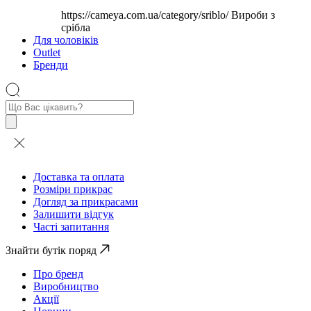
https://cameya.com.ua/category/sriblo/
Вироби з
срібла
Для чоловіків
Outlet
Бренди
Пошук
товарів
Доставка та оплата
Розміри прикрас
Догляд за прикрасами
Залишити відгук
Часті запитання
Знайти бутік поряд
Про бренд
Виробництво
Акції