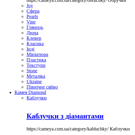
https://cameya.com.ua/category/obruchky/
Обручки
Joy
Сфера
Pearls
Vine
Глянець
Дюна
Клевер
Класика
Інді
Мініатюра
Пластика
Текстури
Stone
Металіка
Ukraine
Північне сяйво
Камея Diamond
Каблучки
Каблучки з діамантами
https://cameya.com.ua/category/kabluchky/
Каблучки