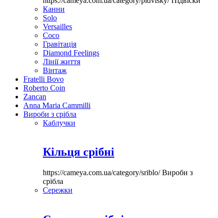
https://cameya.com.ua/category/pidvisky/
Підвіски
Канни
Solo
Versailles
Coco
Гравітація
Diamond Feelings
Лінії життя
Вінтаж
Fratelli Bovo
Roberto Coin
Zancan
Anna Maria Cammilli
Вироби з срібла
Каблучки
Кільця срібні
https://cameya.com.ua/category/sriblo/
Вироби з
срібла
Сережки