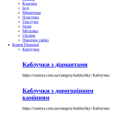
Класика
Інді
Мініатюра
Пластика
Текстури
Stone
Металіка
Ukraine
Північне сяйво
Камея Diamond
Каблучки
Каблучки з діамантами
https://cameya.com.ua/category/kabluchky/
Каблучки
Каблучки з дорогоцінним
камінням
https://cameya.com.ua/category/kabluchky/
Каблучки