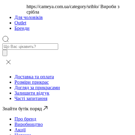
https://cameya.com.ua/category/sriblo/
Вироби з
срібла
Для чоловіків
Outlet
Бренди
Пошук
товарів
Доставка та оплата
Розміри прикрас
Догляд за прикрасами
Залишити відгук
Часті запитання
Знайти бутік поряд
Про бренд
Виробництво
Акції