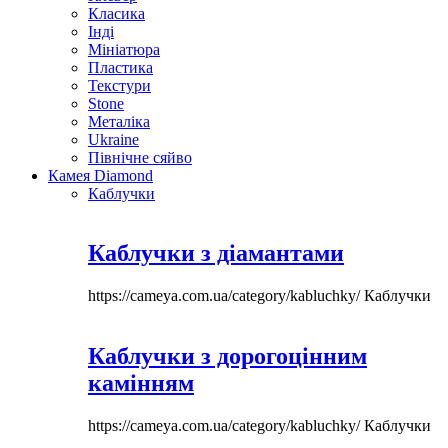
Класика
Інді
Мініатюра
Пластика
Текстури
Stone
Металіка
Ukraine
Північне сяйво
Камея Diamond
Каблучки
Каблучки з діамантами
https://cameya.com.ua/category/kabluchky/
Каблучки
Каблучки з дорогоцінним
камінням
https://cameya.com.ua/category/kabluchky/
Каблучки