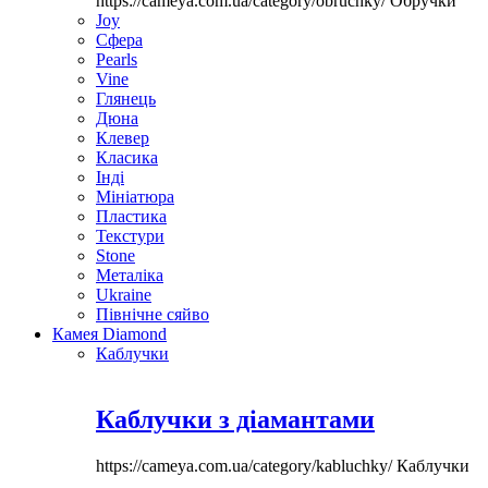
https://cameya.com.ua/category/obruchky/
Обручки
Joy
Сфера
Pearls
Vine
Глянець
Дюна
Клевер
Класика
Інді
Мініатюра
Пластика
Текстури
Stone
Металіка
Ukraine
Північне сяйво
Камея Diamond
Каблучки
Каблучки з діамантами
https://cameya.com.ua/category/kabluchky/
Каблучки