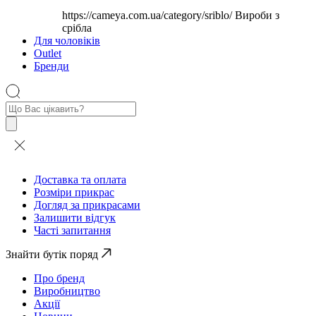
https://cameya.com.ua/category/sriblo/
Вироби з
срібла
Для чоловіків
Outlet
Бренди
Пошук
товарів
Доставка та оплата
Розміри прикрас
Догляд за прикрасами
Залишити відгук
Часті запитання
Знайти бутік поряд
Про бренд
Виробництво
Акції