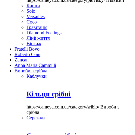
https://cameya.com.ua/category/pidvisky/
Підвіски
Канни
Solo
Versailles
Coco
Гравітація
Diamond Feelings
Лінії життя
Вінтаж
Fratelli Bovo
Roberto Coin
Zancan
Anna Maria Cammilli
Вироби з срібла
Каблучки
Кільця срібні
https://cameya.com.ua/category/sriblo/
Вироби з
срібла
Сережки