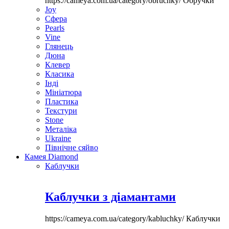
https://cameya.com.ua/category/obruchky/
Обручки
Joy
Сфера
Pearls
Vine
Глянець
Дюна
Клевер
Класика
Інді
Мініатюра
Пластика
Текстури
Stone
Металіка
Ukraine
Північне сяйво
Камея Diamond
Каблучки
Каблучки з діамантами
https://cameya.com.ua/category/kabluchky/
Каблучки