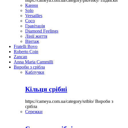
https://cameya.com.ua/category/pidvisky/
Підвіски
Канни
Solo
Versailles
Coco
Гравітація
Diamond Feelings
Лінії життя
Вінтаж
Fratelli Bovo
Roberto Coin
Zancan
Anna Maria Cammilli
Вироби з срібла
Каблучки
Кільця срібні
https://cameya.com.ua/category/sriblo/
Вироби з
срібла
Сережки