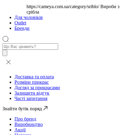
https://cameya.com.ua/category/sriblo/
Вироби з
срібла
Для чоловіків
Outlet
Бренди
Пошук
товарів
Доставка та оплата
Розміри прикрас
Догляд за прикрасами
Залишити відгук
Часті запитання
Знайти бутік поряд
Про бренд
Виробництво
Акції