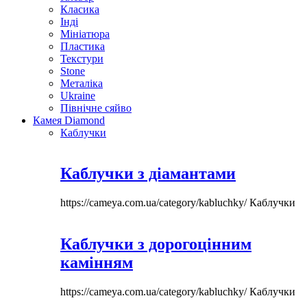
Класика
Інді
Мініатюра
Пластика
Текстури
Stone
Металіка
Ukraine
Північне сяйво
Камея Diamond
Каблучки
Каблучки з діамантами
https://cameya.com.ua/category/kabluchky/
Каблучки
Каблучки з дорогоцінним
камінням
https://cameya.com.ua/category/kabluchky/
Каблучки