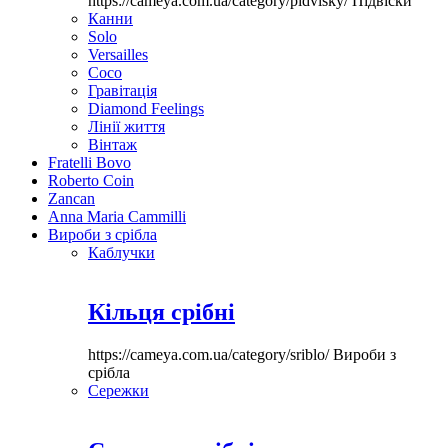
https://cameya.com.ua/category/pidvisky/
Підвіски
Канни
Solo
Versailles
Coco
Гравітація
Diamond Feelings
Лінії життя
Вінтаж
Fratelli Bovo
Roberto Coin
Zancan
Anna Maria Cammilli
Вироби з срібла
Каблучки
Кільця срібні
https://cameya.com.ua/category/sriblo/
Вироби з
срібла
Сережки