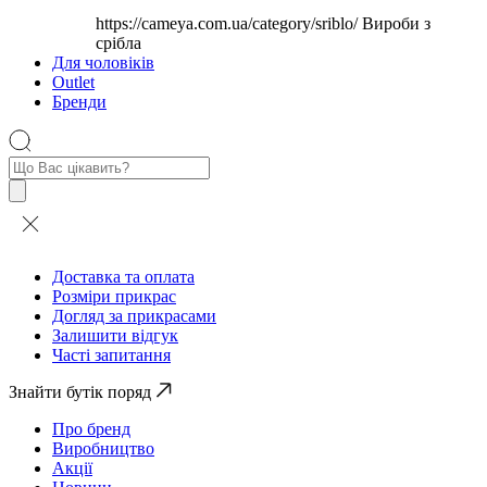
https://cameya.com.ua/category/sriblo/
Вироби з
срібла
Для чоловіків
Outlet
Бренди
Пошук
товарів
Доставка та оплата
Розміри прикрас
Догляд за прикрасами
Залишити відгук
Часті запитання
Знайти бутік поряд
Про бренд
Виробництво
Акції