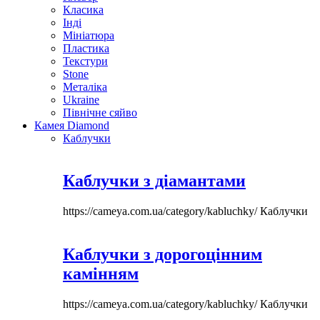
Класика
Інді
Мініатюра
Пластика
Текстури
Stone
Металіка
Ukraine
Північне сяйво
Камея Diamond
Каблучки
Каблучки з діамантами
https://cameya.com.ua/category/kabluchky/
Каблучки
Каблучки з дорогоцінним
камінням
https://cameya.com.ua/category/kabluchky/
Каблучки