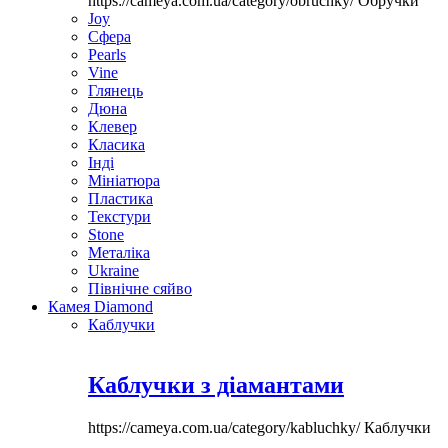
https://cameya.com.ua/category/obruchky/
Обручки
Joy
Сфера
Pearls
Vine
Глянець
Дюна
Клевер
Класика
Інді
Мініатюра
Пластика
Текстури
Stone
Металіка
Ukraine
Північне сяйво
Камея Diamond
Каблучки
Каблучки з діамантами
https://cameya.com.ua/category/kabluchky/
Каблучки