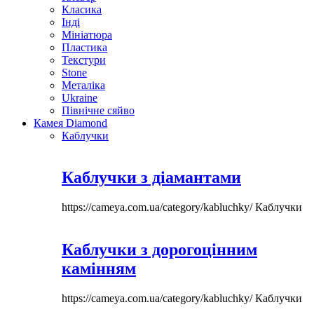
Класика
Інді
Мініатюра
Пластика
Текстури
Stone
Металіка
Ukraine
Північне сяйво
Камея Diamond
Каблучки
Каблучки з діамантами
https://cameya.com.ua/category/kabluchky/
Каблучки
Каблучки з дорогоцінним
камінням
https://cameya.com.ua/category/kabluchky/
Каблучки