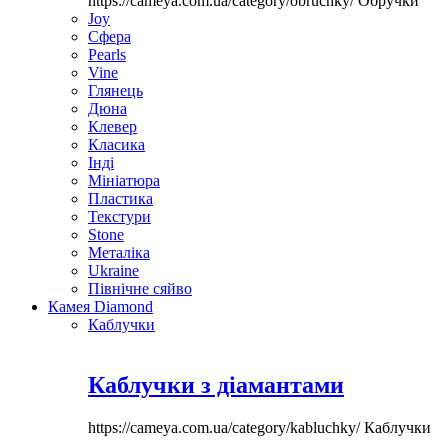
https://cameya.com.ua/category/obruchky/
Обручки
Joy
Сфера
Pearls
Vine
Глянець
Дюна
Клевер
Класика
Інді
Мініатюра
Пластика
Текстури
Stone
Металіка
Ukraine
Північне сяйво
Камея Diamond
Каблучки
Каблучки з діамантами
https://cameya.com.ua/category/kabluchky/
Каблучки