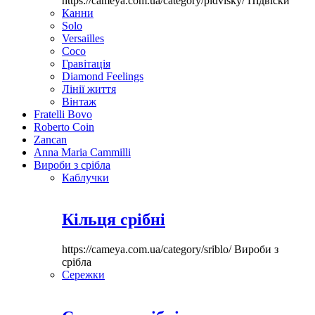
https://cameya.com.ua/category/pidvisky/
Підвіски
Канни
Solo
Versailles
Coco
Гравітація
Diamond Feelings
Лінії життя
Вінтаж
Fratelli Bovo
Roberto Coin
Zancan
Anna Maria Cammilli
Вироби з срібла
Каблучки
Кільця срібні
https://cameya.com.ua/category/sriblo/
Вироби з
срібла
Сережки