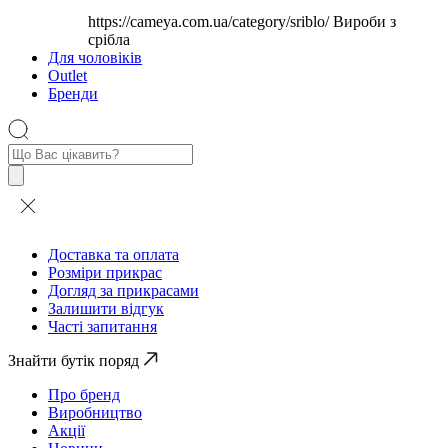
https://cameya.com.ua/category/sriblo/
Вироби з
срібла
Для чоловіків
Outlet
Бренди
Пошук
товарів
Доставка та оплата
Розміри прикрас
Догляд за прикрасами
Залишити відгук
Часті запитання
Знайти бутік поряд
Про бренд
Виробництво
Акції