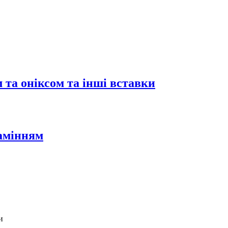
 та оніксом та інші вставки
камінням
и