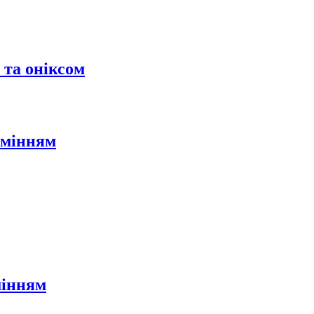
 та оніксом
амінням
мінням