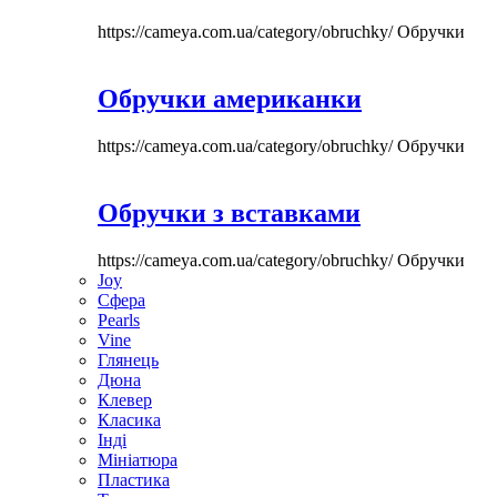
https://cameya.com.ua/category/obruchky/
Обручки
Обручки американки
https://cameya.com.ua/category/obruchky/
Обручки
Обручки з вставками
https://cameya.com.ua/category/obruchky/
Обручки
Joy
Сфера
Pearls
Vine
Глянець
Дюна
Клевер
Класика
Інді
Мініатюра
Пластика