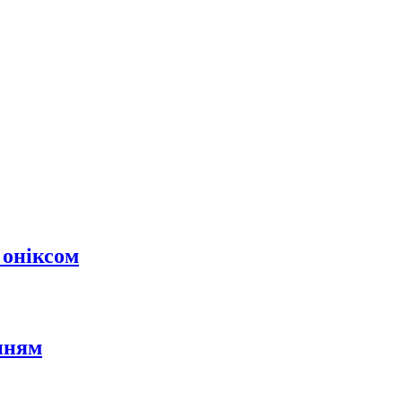
 оніксом
нням