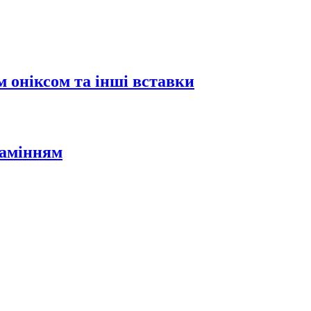
 оніксом та інші вставки
камінням