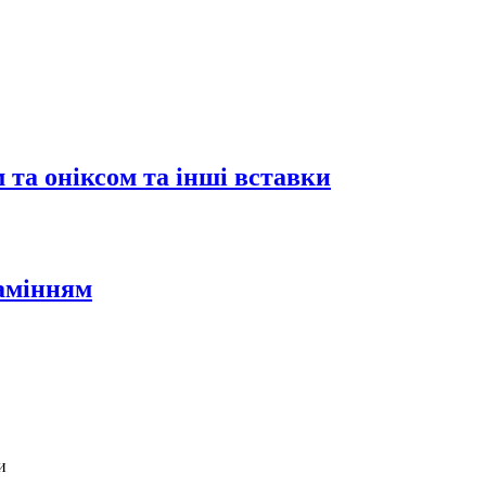
 та оніксом та інші вставки
камінням
и