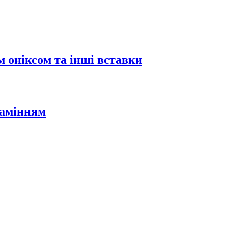
 оніксом та інші вставки
камінням