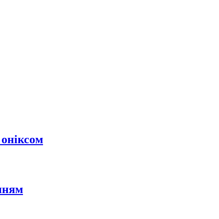
 оніксом
нням