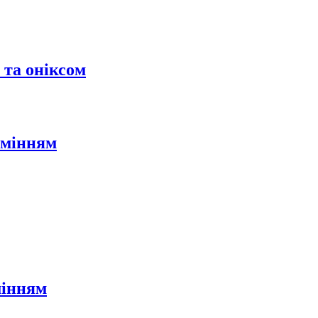
 та оніксом
амінням
мінням