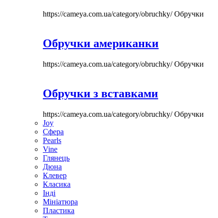
https://cameya.com.ua/category/obruchky/
Обручки
Обручки американки
https://cameya.com.ua/category/obruchky/
Обручки
Обручки з вставками
https://cameya.com.ua/category/obruchky/
Обручки
Joy
Сфера
Pearls
Vine
Глянець
Дюна
Клевер
Класика
Інді
Мініатюра
Пластика