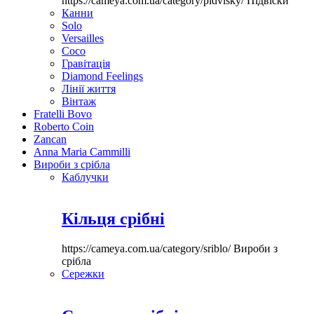
https://cameya.com.ua/category/pidvisky/
Підвіски
Канни
Solo
Versailles
Coco
Гравітація
Diamond Feelings
Лінії життя
Вінтаж
Fratelli Bovo
Roberto Coin
Zancan
Anna Maria Cammilli
Вироби з срібла
Каблучки
Кільця срібні
https://cameya.com.ua/category/sriblo/
Вироби з
срібла
Сережки