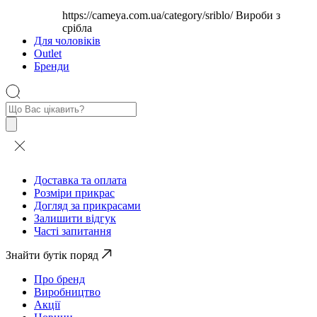
https://cameya.com.ua/category/sriblo/
Вироби з
срібла
Для чоловіків
Outlet
Бренди
Пошук
товарів
Доставка та оплата
Розміри прикрас
Догляд за прикрасами
Залишити відгук
Часті запитання
Знайти бутік поряд
Про бренд
Виробництво
Акції