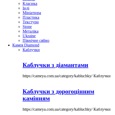
Класика
Інді
Мініатюра
Пластика
Текстури
Stone
Металіка
Ukraine
Північне сяйво
Камея Diamond
Каблучки
Каблучки з діамантами
https://cameya.com.ua/category/kabluchky/
Каблучки
Каблучки з дорогоцінним
камінням
https://cameya.com.ua/category/kabluchky/
Каблучки