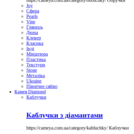
https://cameya.com.ua/category/obruchky/
Обручки
Joy
Сфера
Pearls
Vine
Глянець
Дюна
Клевер
Класика
Інді
Мініатюра
Пластика
Текстури
Stone
Металіка
Ukraine
Північне сяйво
Камея Diamond
Каблучки
Каблучки з діамантами
https://cameya.com.ua/category/kabluchky/
Каблучки