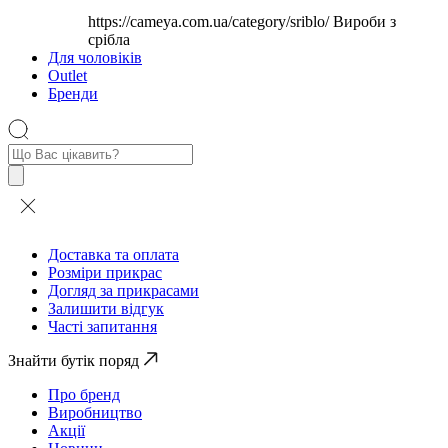
https://cameya.com.ua/category/sriblo/
Вироби з
срібла
Для чоловіків
Outlet
Бренди
Пошук
товарів
Доставка та оплата
Розміри прикрас
Догляд за прикрасами
Залишити відгук
Часті запитання
Знайти бутік поряд
Про бренд
Виробництво
Акції