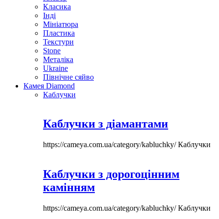
Класика
Інді
Мініатюра
Пластика
Текстури
Stone
Металіка
Ukraine
Північне сяйво
Камея Diamond
Каблучки
Каблучки з діамантами
https://cameya.com.ua/category/kabluchky/
Каблучки
Каблучки з дорогоцінним
камінням
https://cameya.com.ua/category/kabluchky/
Каблучки