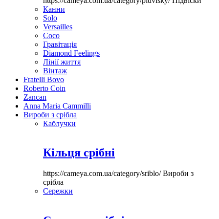
https://cameya.com.ua/category/pidvisky/
Підвіски
Канни
Solo
Versailles
Coco
Гравітація
Diamond Feelings
Лінії життя
Вінтаж
Fratelli Bovo
Roberto Coin
Zancan
Anna Maria Cammilli
Вироби з срібла
Каблучки
Кільця срібні
https://cameya.com.ua/category/sriblo/
Вироби з
срібла
Сережки