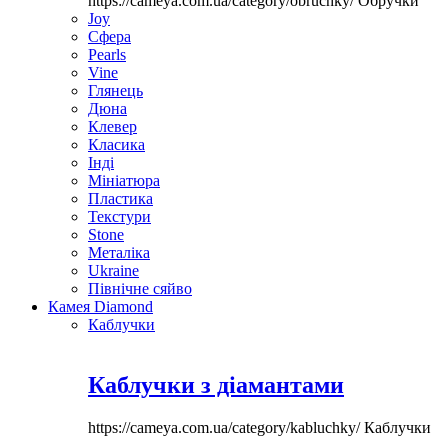
https://cameya.com.ua/category/obruchky/
Обручки
Joy
Сфера
Pearls
Vine
Глянець
Дюна
Клевер
Класика
Інді
Мініатюра
Пластика
Текстури
Stone
Металіка
Ukraine
Північне сяйво
Камея Diamond
Каблучки
Каблучки з діамантами
https://cameya.com.ua/category/kabluchky/
Каблучки