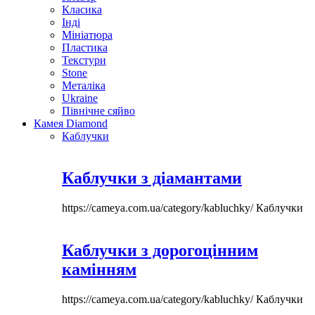
Класика
Інді
Мініатюра
Пластика
Текстури
Stone
Металіка
Ukraine
Північне сяйво
Камея Diamond
Каблучки
Каблучки з діамантами
https://cameya.com.ua/category/kabluchky/
Каблучки
Каблучки з дорогоцінним
камінням
https://cameya.com.ua/category/kabluchky/
Каблучки