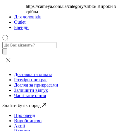
https://cameya.com.ua/category/sriblo/
Вироби з
срібла
Для чоловіків
Outlet
Бренди
Пошук
товарів
Доставка та оплата
Розміри прикрас
Догляд за прикрасами
Залишити відгук
Часті запитання
Знайти бутік поряд
Про бренд
Виробництво
Акції