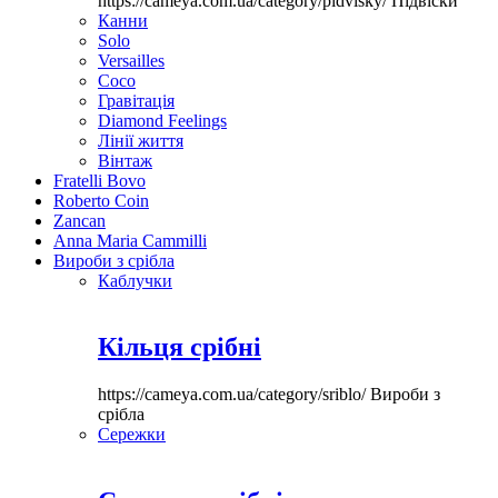
https://cameya.com.ua/category/pidvisky/
Підвіски
Канни
Solo
Versailles
Coco
Гравітація
Diamond Feelings
Лінії життя
Вінтаж
Fratelli Bovo
Roberto Coin
Zancan
Anna Maria Cammilli
Вироби з срібла
Каблучки
Кільця срібні
https://cameya.com.ua/category/sriblo/
Вироби з
срібла
Сережки