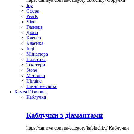
https://cameya.com.ua/category/obruchky/
Обручки
Joy
Сфера
Pearls
Vine
Глянець
Дюна
Клевер
Класика
Інді
Мініатюра
Пластика
Текстури
Stone
Металіка
Ukraine
Північне сяйво
Камея Diamond
Каблучки
Каблучки з діамантами
https://cameya.com.ua/category/kabluchky/
Каблучки