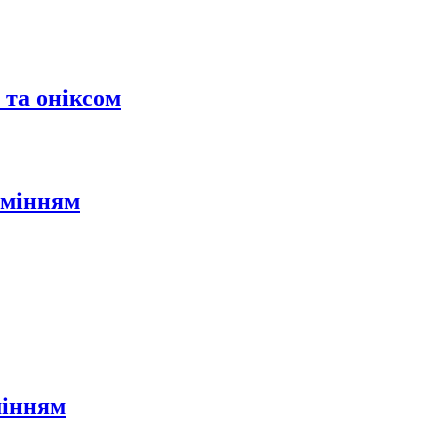
 та оніксом
амінням
мінням