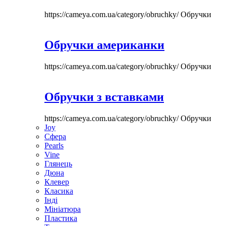
https://cameya.com.ua/category/obruchky/
Обручки
Обручки американки
https://cameya.com.ua/category/obruchky/
Обручки
Обручки з вставками
https://cameya.com.ua/category/obruchky/
Обручки
Joy
Сфера
Pearls
Vine
Глянець
Дюна
Клевер
Класика
Інді
Мініатюра
Пластика