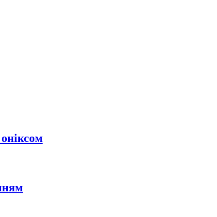
 оніксом
нням