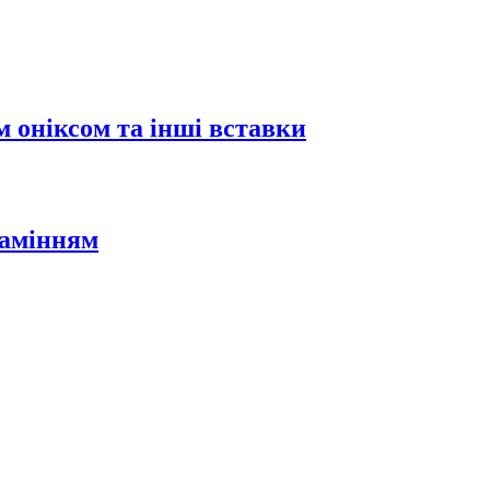
 оніксом та інші вставки
камінням