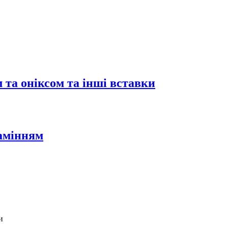
 та оніксом та інші вставки
камінням
и