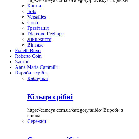
https://cameya.com.ua/category/pidvisky/
Підвіски
Канни
Solo
Versailles
Coco
Гравітація
Diamond Feelings
Лінії життя
Вінтаж
Fratelli Bovo
Roberto Coin
Zancan
Anna Maria Cammilli
Вироби з срібла
Каблучки
Кільця срібні
https://cameya.com.ua/category/sriblo/
Вироби з
срібла
Сережки