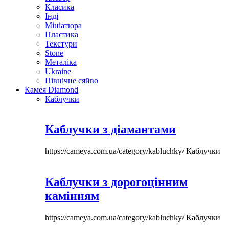
Класика
Інді
Мініатюра
Пластика
Текстури
Stone
Металіка
Ukraine
Північне сяйво
Камея Diamond
Каблучки
Каблучки з діамантами
https://cameya.com.ua/category/kabluchky/
Каблучки
Каблучки з дорогоцінним
камінням
https://cameya.com.ua/category/kabluchky/
Каблучки