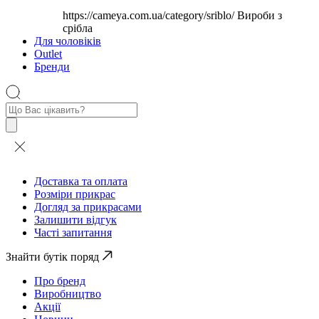
https://cameya.com.ua/category/sriblo/
Вироби з
срібла
Для чоловіків
Outlet
Бренди
Пошук
товарів
Доставка та оплата
Розміри прикрас
Догляд за прикрасами
Залишити відгук
Часті запитання
Знайти бутік поряд
Про бренд
Виробництво
Акції