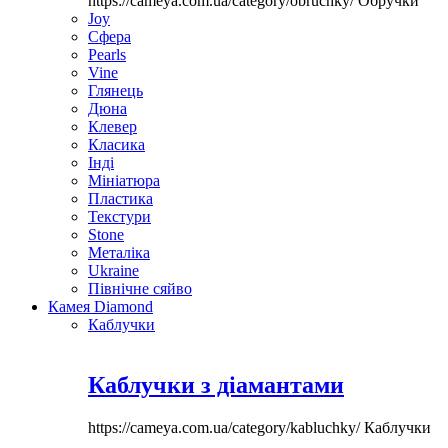
https://cameya.com.ua/category/obruchky/
Обручки
Joy
Сфера
Pearls
Vine
Глянець
Дюна
Клевер
Класика
Інді
Мініатюра
Пластика
Текстури
Stone
Металіка
Ukraine
Північне сяйво
Камея Diamond
Каблучки
Каблучки з діамантами
https://cameya.com.ua/category/kabluchky/
Каблучки