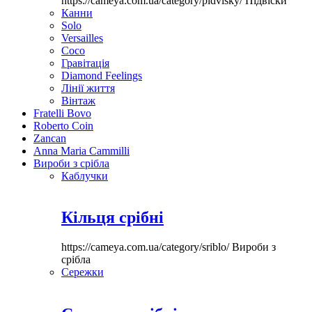
https://cameya.com.ua/category/pidvisky/
Підвіски
Канни
Solo
Versailles
Coco
Гравітація
Diamond Feelings
Лінії життя
Вінтаж
Fratelli Bovo
Roberto Coin
Zancan
Anna Maria Cammilli
Вироби з срібла
Каблучки
Кільця срібні
https://cameya.com.ua/category/sriblo/
Вироби з
срібла
Сережки