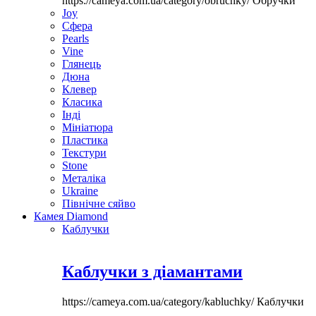
https://cameya.com.ua/category/obruchky/
Обручки
Joy
Сфера
Pearls
Vine
Глянець
Дюна
Клевер
Класика
Інді
Мініатюра
Пластика
Текстури
Stone
Металіка
Ukraine
Північне сяйво
Камея Diamond
Каблучки
Каблучки з діамантами
https://cameya.com.ua/category/kabluchky/
Каблучки