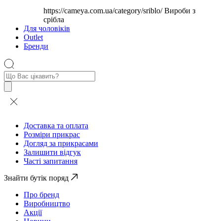
https://cameya.com.ua/category/sriblo/
Вироби з
срібла
Для чоловіків
Outlet
Бренди
Пошук
товарів
Доставка та оплата
Розміри прикрас
Догляд за прикрасами
Залишити відгук
Часті запитання
Знайти бутік поряд
Про бренд
Виробництво
Акції