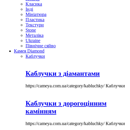
Класика
Інді
Мініатюра
Пластика
Текстури
Stone
Металіка
Ukraine
Північне сяйво
Камея Diamond
Каблучки
Каблучки з діамантами
https://cameya.com.ua/category/kabluchky/
Каблучки
Каблучки з дорогоцінним
камінням
https://cameya.com.ua/category/kabluchky/
Каблучки