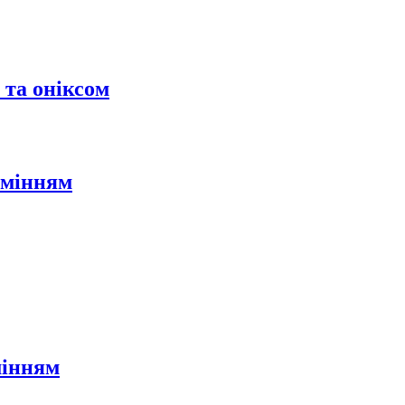
 та оніксом
амінням
мінням