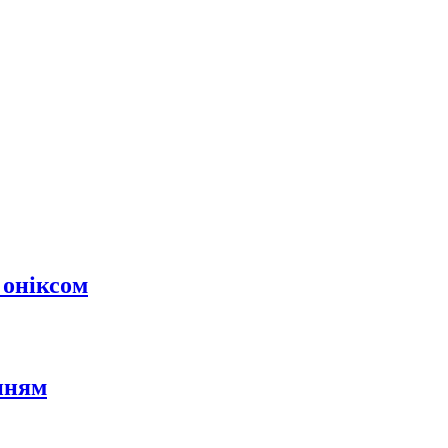
 оніксом
нням