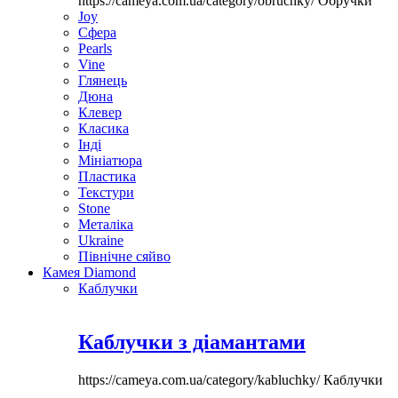
https://cameya.com.ua/category/obruchky/
Обручки
Joy
Сфера
Pearls
Vine
Глянець
Дюна
Клевер
Класика
Інді
Мініатюра
Пластика
Текстури
Stone
Металіка
Ukraine
Північне сяйво
Камея Diamond
Каблучки
Каблучки з діамантами
https://cameya.com.ua/category/kabluchky/
Каблучки