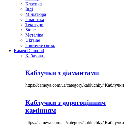
Класика
Інді
Мініатюра
Пластика
Текстури
Stone
Металіка
Ukraine
Північне сяйво
Камея Diamond
Каблучки
Каблучки з діамантами
https://cameya.com.ua/category/kabluchky/
Каблучки
Каблучки з дорогоцінним
камінням
https://cameya.com.ua/category/kabluchky/
Каблучки