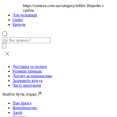
https://cameya.com.ua/category/sriblo/
Вироби з
срібла
Для чоловіків
Outlet
Бренди
Пошук
товарів
Доставка та оплата
Розміри прикрас
Догляд за прикрасами
Залишити відгук
Часті запитання
Знайти бутік поряд
Про бренд
Виробництво
Акції