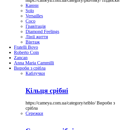
https://cameya.com.ua/category/pidvisky/
Підвіски
Канни
Solo
Versailles
Coco
Гравітація
Diamond Feelings
Лінії життя
Вінтаж
Fratelli Bovo
Roberto Coin
Zancan
Anna Maria Cammilli
Вироби з срібла
Каблучки
Кільця срібні
https://cameya.com.ua/category/sriblo/
Вироби з
срібла
Сережки