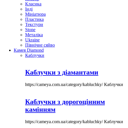
Класика
Інді
Мініатюра
Пластика
Текстури
Stone
Металіка
Ukraine
Північне сяйво
Камея Diamond
Каблучки
Каблучки з діамантами
https://cameya.com.ua/category/kabluchky/
Каблучки
Каблучки з дорогоцінним
камінням
https://cameya.com.ua/category/kabluchky/
Каблучки