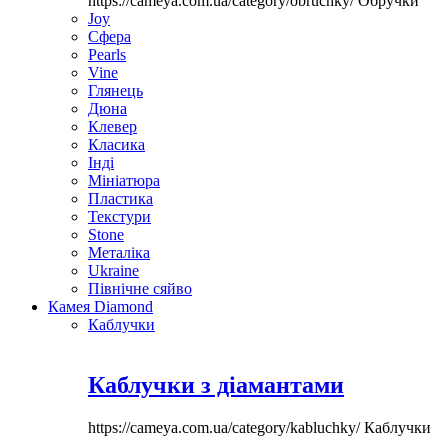
https://cameya.com.ua/category/obruchky/
Обручки
Joy
Сфера
Pearls
Vine
Глянець
Дюна
Клевер
Класика
Інді
Мініатюра
Пластика
Текстури
Stone
Металіка
Ukraine
Північне сяйво
Камея Diamond
Каблучки
Каблучки з діамантами
https://cameya.com.ua/category/kabluchky/
Каблучки