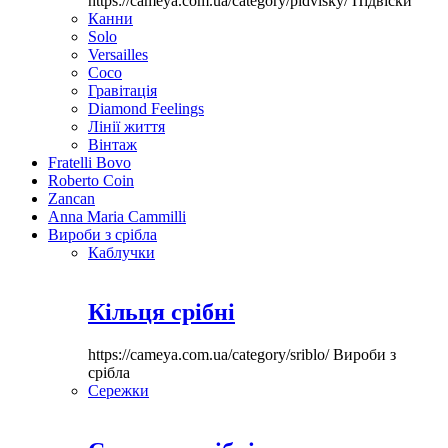
https://cameya.com.ua/category/pidvisky/
Підвіски
Канни
Solo
Versailles
Coco
Гравітація
Diamond Feelings
Лінії життя
Вінтаж
Fratelli Bovo
Roberto Coin
Zancan
Anna Maria Cammilli
Вироби з срібла
Каблучки
Кільця срібні
https://cameya.com.ua/category/sriblo/
Вироби з
срібла
Сережки