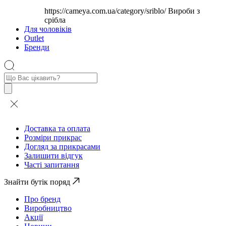
https://cameya.com.ua/category/sriblo/
Вироби з
срібла
Для чоловіків
Outlet
Бренди
Пошук
товарів
Доставка та оплата
Розміри прикрас
Догляд за прикрасами
Залишити відгук
Часті запитання
Знайти бутік поряд
Про бренд
Виробництво
Акції