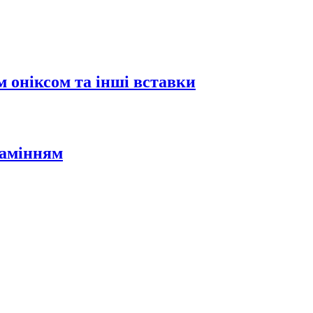
 оніксом та інші вставки
камінням