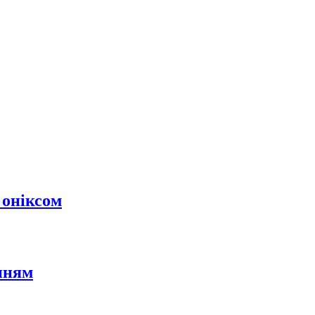
 оніксом
нням