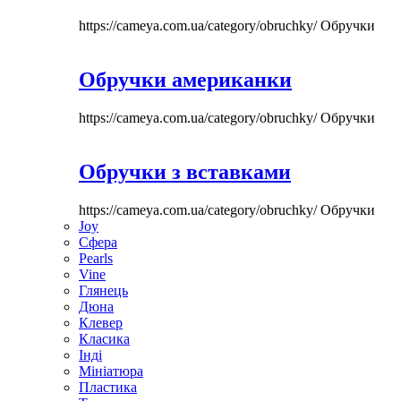
https://cameya.com.ua/category/obruchky/
Обручки
Обручки американки
https://cameya.com.ua/category/obruchky/
Обручки
Обручки з вставками
https://cameya.com.ua/category/obruchky/
Обручки
Joy
Сфера
Pearls
Vine
Глянець
Дюна
Клевер
Класика
Інді
Мініатюра
Пластика