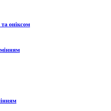
 та оніксом
амінням
мінням