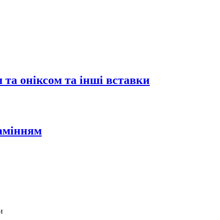
 та оніксом та інші вставки
камінням
и