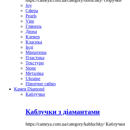
https://cameya.com.ua/category/obruchky/
Обручки
Joy
Сфера
Pearls
Vine
Глянець
Дюна
Клевер
Класика
Інді
Мініатюра
Пластика
Текстури
Stone
Металіка
Ukraine
Північне сяйво
Камея Diamond
Каблучки
Каблучки з діамантами
https://cameya.com.ua/category/kabluchky/
Каблучки