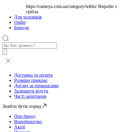
https://cameya.com.ua/category/sriblo/
Вироби з
срібла
Для чоловіків
Outlet
Бренди
Пошук
товарів
Доставка та оплата
Розміри прикрас
Догляд за прикрасами
Залишити відгук
Часті запитання
Знайти бутік поряд
Про бренд
Виробництво
Акції