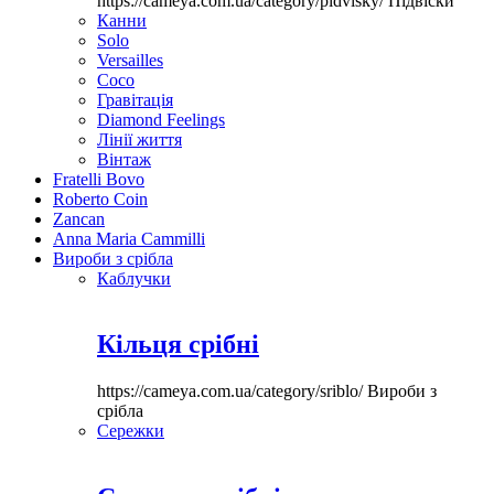
https://cameya.com.ua/category/pidvisky/
Підвіски
Канни
Solo
Versailles
Coco
Гравітація
Diamond Feelings
Лінії життя
Вінтаж
Fratelli Bovo
Roberto Coin
Zancan
Anna Maria Cammilli
Вироби з срібла
Каблучки
Кільця срібні
https://cameya.com.ua/category/sriblo/
Вироби з
срібла
Сережки