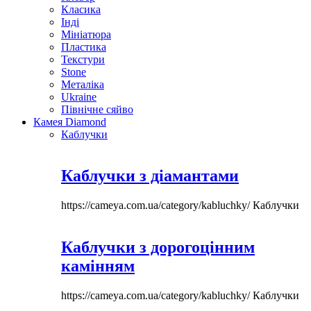
Класика
Інді
Мініатюра
Пластика
Текстури
Stone
Металіка
Ukraine
Північне сяйво
Камея Diamond
Каблучки
Каблучки з діамантами
https://cameya.com.ua/category/kabluchky/
Каблучки
Каблучки з дорогоцінним
камінням
https://cameya.com.ua/category/kabluchky/
Каблучки