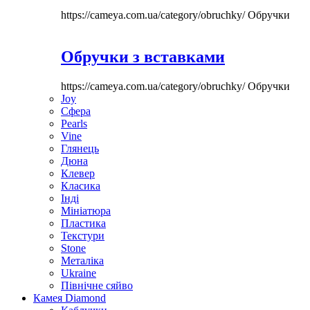
https://cameya.com.ua/category/obruchky/
Обручки
Обручки з вставками
https://cameya.com.ua/category/obruchky/
Обручки
Joy
Сфера
Pearls
Vine
Глянець
Дюна
Клевер
Класика
Інді
Мініатюра
Пластика
Текстури
Stone
Металіка
Ukraine
Північне сяйво
Камея Diamond