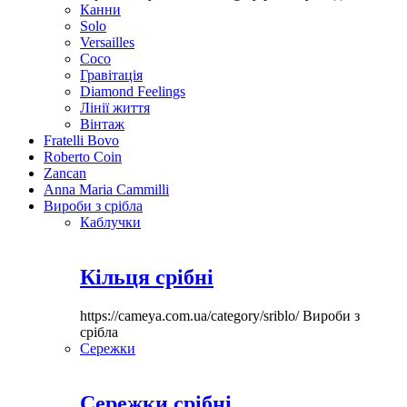
Канни
Solo
Versailles
Coco
Гравітація
Diamond Feelings
Лінії життя
Вінтаж
Fratelli Bovo
Roberto Coin
Zancan
Anna Maria Cammilli
Вироби з срібла
Каблучки
Кільця срібні
https://cameya.com.ua/category/sriblo/
Вироби з
срібла
Сережки
Сережки срібні