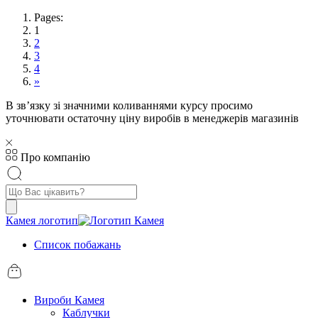
Pages:
1
2
3
4
»
В звʼязку зі значними коливаннями курсу просимо
уточнювати остаточну ціну виробів в менеджерів магазинів
Про компанію
Пошук
товарів
Камея логотип
Список побажань
Вироби Камея
Каблучки