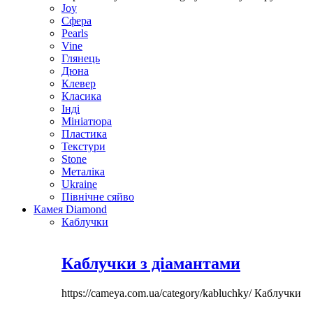
Joy
Сфера
Pearls
Vine
Глянець
Дюна
Клевер
Класика
Інді
Мініатюра
Пластика
Текстури
Stone
Металіка
Ukraine
Північне сяйво
Камея Diamond
Каблучки
Каблучки з діамантами
https://cameya.com.ua/category/kabluchky/
Каблучки