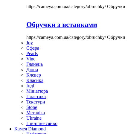
https://cameya.com.ua/category/obruchky/
Обручки
Обручки з вставками
https://cameya.com.ua/category/obruchky/
Обручки
Joy
Сфера
Pearls
Vine
Глянець
Дюна
Клевер
Класика
Інді
Мініатюра
Пластика
Текстури
Stone
Металіка
Ukraine
Північне сяйво
Камея Diamond