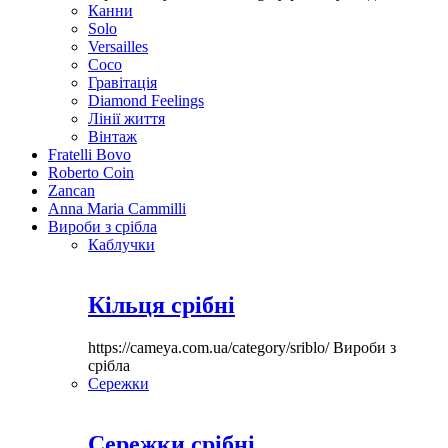
Канни
Solo
Versailles
Coco
Гравітація
Diamond Feelings
Лінії життя
Вінтаж
Fratelli Bovo
Roberto Coin
Zancan
Anna Maria Cammilli
Вироби з срібла
Каблучки
Кільця срібні
https://cameya.com.ua/category/sriblo/
Вироби з
срібла
Сережки
Сережки срібні