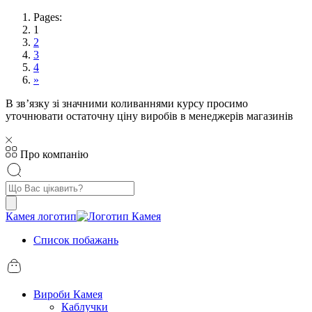
Pages:
1
2
3
4
»
В звʼязку зі значними коливаннями курсу просимо
уточнювати остаточну ціну виробів в менеджерів магазинів
Про компанію
Пошук
товарів
Камея логотип
Список побажань
Вироби Камея
Каблучки