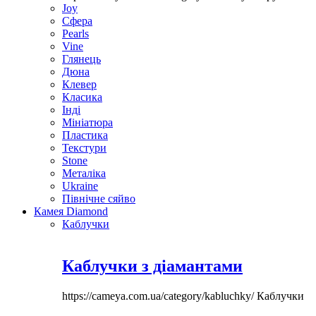
Joy
Сфера
Pearls
Vine
Глянець
Дюна
Клевер
Класика
Інді
Мініатюра
Пластика
Текстури
Stone
Металіка
Ukraine
Північне сяйво
Камея Diamond
Каблучки
Каблучки з діамантами
https://cameya.com.ua/category/kabluchky/
Каблучки