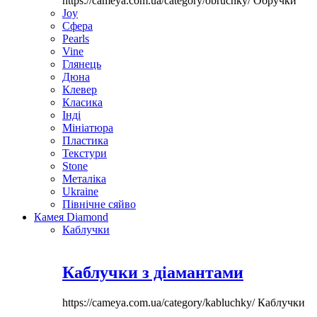
https://cameya.com.ua/category/obruchky/
Обручки
Joy
Сфера
Pearls
Vine
Глянець
Дюна
Клевер
Класика
Інді
Мініатюра
Пластика
Текстури
Stone
Металіка
Ukraine
Північне сяйво
Камея Diamond
Каблучки
Каблучки з діамантами
https://cameya.com.ua/category/kabluchky/
Каблучки