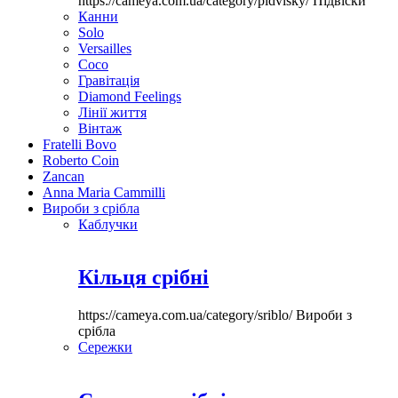
https://cameya.com.ua/category/pidvisky/
Підвіски
Канни
Solo
Versailles
Coco
Гравітація
Diamond Feelings
Лінії життя
Вінтаж
Fratelli Bovo
Roberto Coin
Zancan
Anna Maria Cammilli
Вироби з срібла
Каблучки
Кільця срібні
https://cameya.com.ua/category/sriblo/
Вироби з
срібла
Сережки