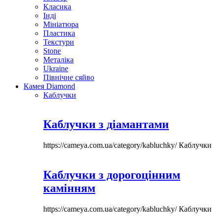
Класика
Інді
Мініатюра
Пластика
Текстури
Stone
Металіка
Ukraine
Північне сяйво
Камея Diamond
Каблучки
Каблучки з діамантами
https://cameya.com.ua/category/kabluchky/
Каблучки
Каблучки з дорогоцінним
камінням
https://cameya.com.ua/category/kabluchky/
Каблучки