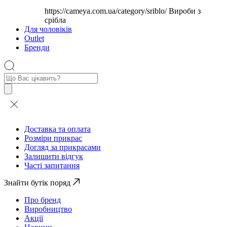
https://cameya.com.ua/category/sriblo/
Вироби з
срібла
Для чоловіків
Outlet
Бренди
Пошук
товарів
Доставка та оплата
Розміри прикрас
Догляд за прикрасами
Залишити відгук
Часті запитання
Знайти бутік поряд
Про бренд
Виробництво
Акції