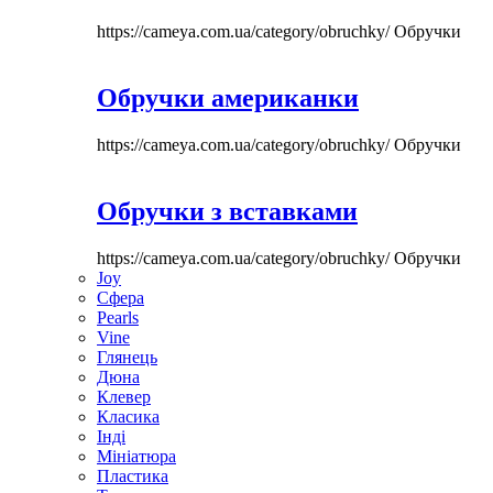
https://cameya.com.ua/category/obruchky/
Обручки
Обручки американки
https://cameya.com.ua/category/obruchky/
Обручки
Обручки з вставками
https://cameya.com.ua/category/obruchky/
Обручки
Joy
Сфера
Pearls
Vine
Глянець
Дюна
Клевер
Класика
Інді
Мініатюра
Пластика