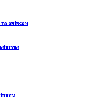
 та оніксом
амінням
мінням