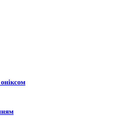
 оніксом
нням