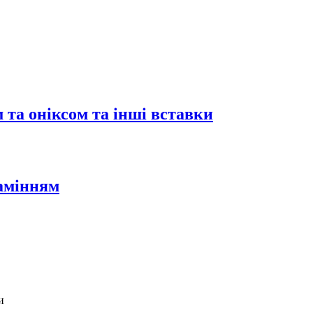
 та оніксом та інші вставки
камінням
и