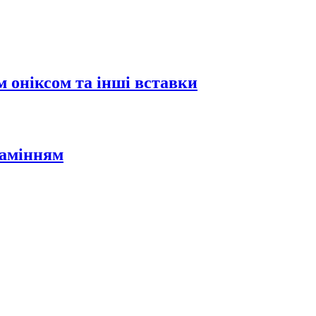
 оніксом та інші вставки
камінням