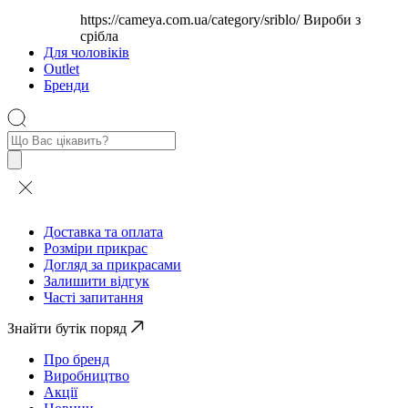
https://cameya.com.ua/category/sriblo/
Вироби з
срібла
Для чоловіків
Outlet
Бренди
Пошук
товарів
Доставка та оплата
Розміри прикрас
Догляд за прикрасами
Залишити відгук
Часті запитання
Знайти бутік поряд
Про бренд
Виробництво
Акції