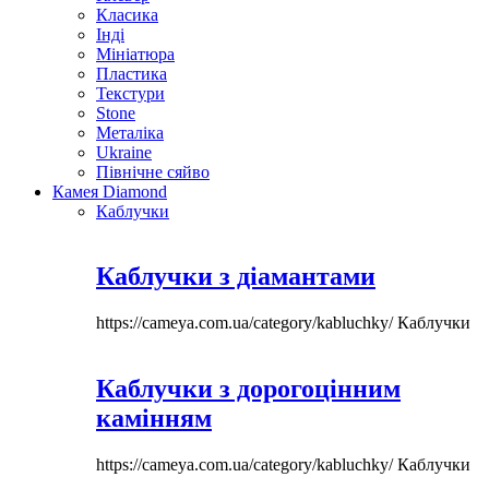
Класика
Інді
Мініатюра
Пластика
Текстури
Stone
Металіка
Ukraine
Північне сяйво
Камея Diamond
Каблучки
Каблучки з діамантами
https://cameya.com.ua/category/kabluchky/
Каблучки
Каблучки з дорогоцінним
камінням
https://cameya.com.ua/category/kabluchky/
Каблучки