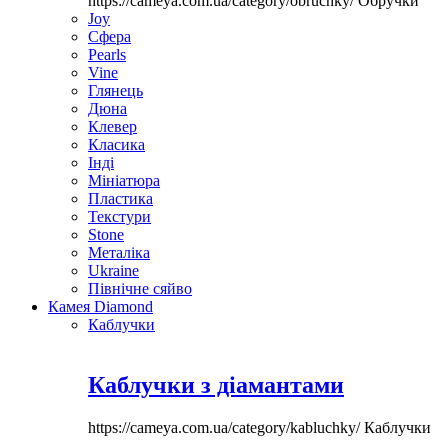
https://cameya.com.ua/category/obruchky/
Обручки
Joy
Сфера
Pearls
Vine
Глянець
Дюна
Клевер
Класика
Інді
Мініатюра
Пластика
Текстури
Stone
Металіка
Ukraine
Північне сяйво
Камея Diamond
Каблучки
Каблучки з діамантами
https://cameya.com.ua/category/kabluchky/
Каблучки