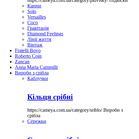
https://cameya.com.ua/category/pidvisky/
Підвіски
Канни
Solo
Versailles
Coco
Гравітація
Diamond Feelings
Лінії життя
Вінтаж
Fratelli Bovo
Roberto Coin
Zancan
Anna Maria Cammilli
Вироби з срібла
Каблучки
Кільця срібні
https://cameya.com.ua/category/sriblo/
Вироби з
срібла
Сережки