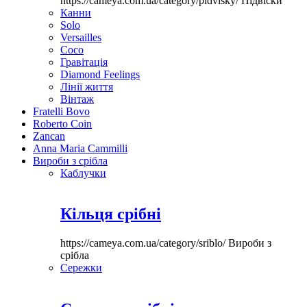
https://cameya.com.ua/category/pidvisky/
Підвіски
Канни
Solo
Versailles
Coco
Гравітація
Diamond Feelings
Лінії життя
Вінтаж
Fratelli Bovo
Roberto Coin
Zancan
Anna Maria Cammilli
Вироби з срібла
Каблучки
Кільця срібні
https://cameya.com.ua/category/sriblo/
Вироби з
срібла
Сережки