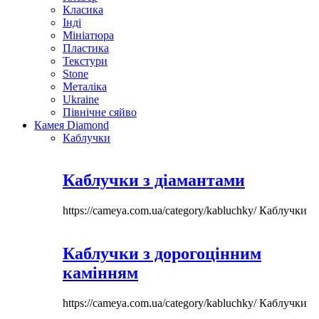
Класика
Інді
Мініатюра
Пластика
Текстури
Stone
Металіка
Ukraine
Північне сяйво
Камея Diamond
Каблучки
Каблучки з діамантами
https://cameya.com.ua/category/kabluchky/
Каблучки
Каблучки з дорогоцінним
камінням
https://cameya.com.ua/category/kabluchky/
Каблучки