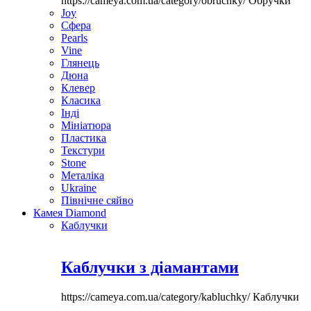
https://cameya.com.ua/category/obruchky/
Обручки
Joy
Сфера
Pearls
Vine
Глянець
Дюна
Клевер
Класика
Інді
Мініатюра
Пластика
Текстури
Stone
Металіка
Ukraine
Північне сяйво
Камея Diamond
Каблучки
Каблучки з діамантами
https://cameya.com.ua/category/kabluchky/
Каблучки