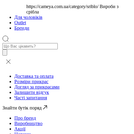
https://cameya.com.ua/category/sriblo/
Вироби з
срібла
Для чоловіків
Outlet
Бренди
Пошук
товарів
Доставка та оплата
Розміри прикрас
Догляд за прикрасами
Залишити відгук
Часті запитання
Знайти бутік поряд
Про бренд
Виробництво
Акції