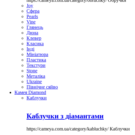
https://cameya.com.ua/category/obruchky/
Обручки
Joy
Сфера
Pearls
Vine
Глянець
Дюна
Клевер
Класика
Інді
Мініатюра
Пластика
Текстури
Stone
Металіка
Ukraine
Північне сяйво
Камея Diamond
Каблучки
Каблучки з діамантами
https://cameya.com.ua/category/kabluchky/
Каблучки