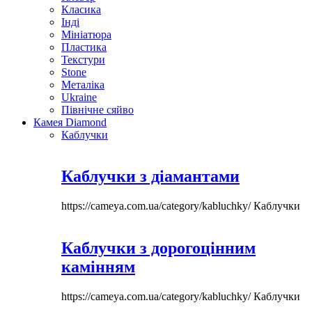
Класика
Інді
Мініатюра
Пластика
Текстури
Stone
Металіка
Ukraine
Північне сяйво
Камея Diamond
Каблучки
Каблучки з діамантами
https://cameya.com.ua/category/kabluchky/
Каблучки
Каблучки з дорогоцінним
камінням
https://cameya.com.ua/category/kabluchky/
Каблучки