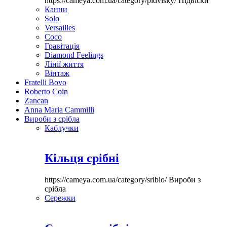
https://cameya.com.ua/category/pidvisky/
Підвіски
Канни
Solo
Versailles
Coco
Гравітація
Diamond Feelings
Лінії життя
Вінтаж
Fratelli Bovo
Roberto Coin
Zancan
Anna Maria Cammilli
Вироби з срібла
Каблучки
Кільця срібні
https://cameya.com.ua/category/sriblo/
Вироби з
срібла
Сережки