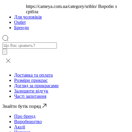
https://cameya.com.ua/category/sriblo/
Вироби з
срібла
Для чоловіків
Outlet
Бренди
Пошук
товарів
Доставка та оплата
Розміри прикрас
Догляд за прикрасами
Залишити відгук
Часті запитання
Знайти бутік поряд
Про бренд
Виробництво
Акції