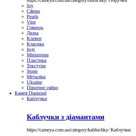
https://cameya.com.ua/category/obruchky/
Обручки
Joy
Сфера
Pearls
Vine
Глянець
Дюна
Клевер
Класика
Інді
Мініатюра
Пластика
Текстури
Stone
Металіка
Ukraine
Північне сяйво
Камея Diamond
Каблучки
Каблучки з діамантами
https://cameya.com.ua/category/kabluchky/
Каблучки