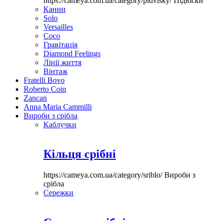
https://cameya.com.ua/category/pidvisky/
Підвіски
Канни
Solo
Versailles
Coco
Гравітація
Diamond Feelings
Лінії життя
Вінтаж
Fratelli Bovo
Roberto Coin
Zancan
Anna Maria Cammilli
Вироби з срібла
Каблучки
Кільця срібні
https://cameya.com.ua/category/sriblo/
Вироби з
срібла
Сережки