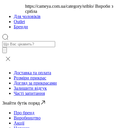
https://cameya.com.ua/category/sriblo/
Вироби з
срібла
Для чоловіків
Outlet
Бренди
Пошук
товарів
Доставка та оплата
Розміри прикрас
Догляд за прикрасами
Залишити відгук
Часті запитання
Знайти бутік поряд
Про бренд
Виробництво
Акції