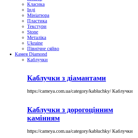
Класика
Інді
Мініатюра
Пластика
Текстури
Stone
Металіка
Ukraine
Північне сяйво
Камея Diamond
Каблучки
Каблучки з діамантами
https://cameya.com.ua/category/kabluchky/
Каблучки
Каблучки з дорогоцінним
камінням
https://cameya.com.ua/category/kabluchky/
Каблучки