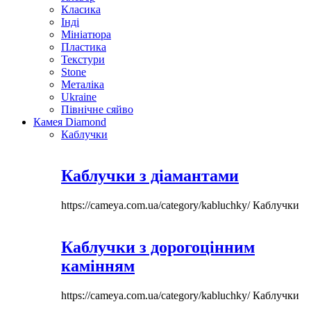
Класика
Інді
Мініатюра
Пластика
Текстури
Stone
Металіка
Ukraine
Північне сяйво
Камея Diamond
Каблучки
Каблучки з діамантами
https://cameya.com.ua/category/kabluchky/
Каблучки
Каблучки з дорогоцінним
камінням
https://cameya.com.ua/category/kabluchky/
Каблучки