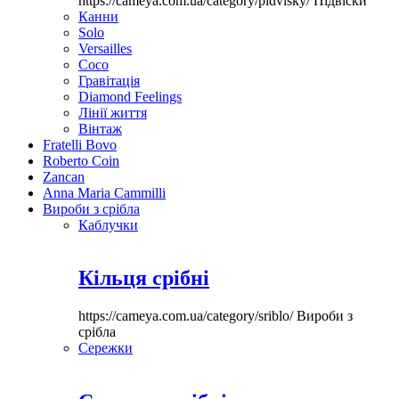
https://cameya.com.ua/category/pidvisky/
Підвіски
Канни
Solo
Versailles
Coco
Гравітація
Diamond Feelings
Лінії життя
Вінтаж
Fratelli Bovo
Roberto Coin
Zancan
Anna Maria Cammilli
Вироби з срібла
Каблучки
Кільця срібні
https://cameya.com.ua/category/sriblo/
Вироби з
срібла
Сережки