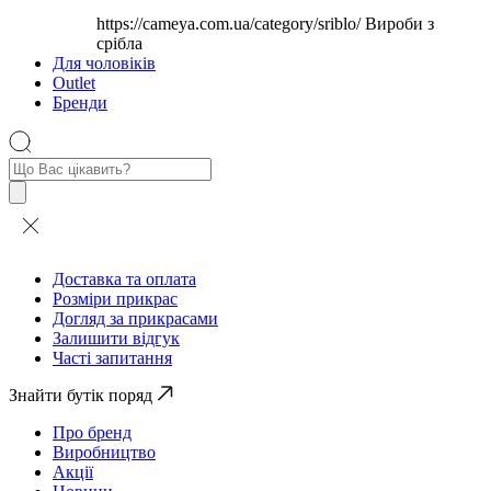
https://cameya.com.ua/category/sriblo/
Вироби з
срібла
Для чоловіків
Outlet
Бренди
Пошук
товарів
Доставка та оплата
Розміри прикрас
Догляд за прикрасами
Залишити відгук
Часті запитання
Знайти бутік поряд
Про бренд
Виробництво
Акції