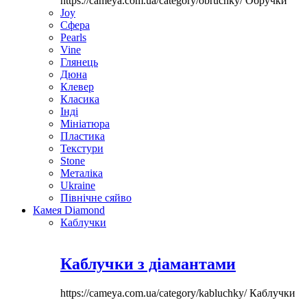
https://cameya.com.ua/category/obruchky/
Обручки
Joy
Сфера
Pearls
Vine
Глянець
Дюна
Клевер
Класика
Інді
Мініатюра
Пластика
Текстури
Stone
Металіка
Ukraine
Північне сяйво
Камея Diamond
Каблучки
Каблучки з діамантами
https://cameya.com.ua/category/kabluchky/
Каблучки