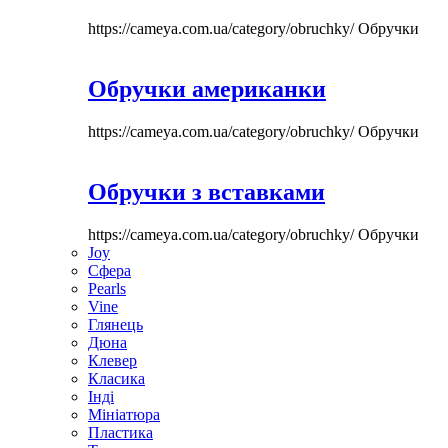
https://cameya.com.ua/category/obruchky/
Обручки
Обручки американки
https://cameya.com.ua/category/obruchky/
Обручки
Обручки з вставками
https://cameya.com.ua/category/obruchky/
Обручки
Joy
Сфера
Pearls
Vine
Глянець
Дюна
Клевер
Класика
Інді
Мініатюра
Пластика