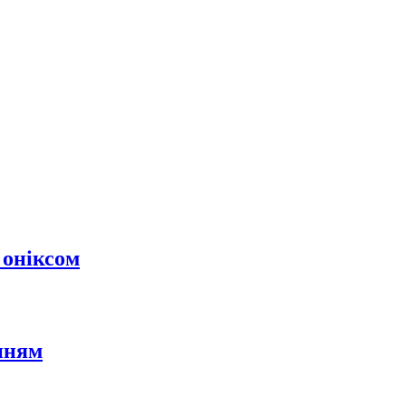
 оніксом
нням