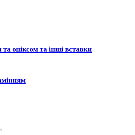
 та оніксом та інші вставки
камінням
и