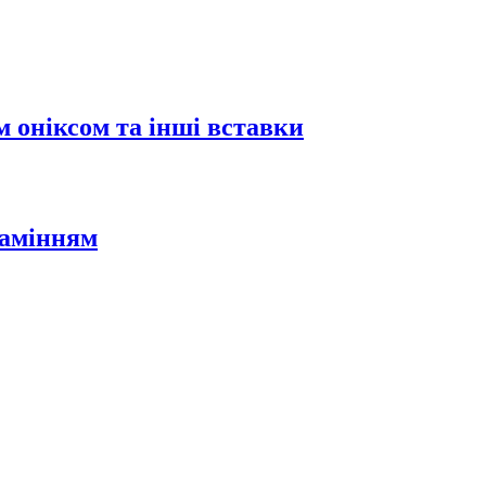
 оніксом та інші вставки
камінням