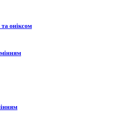
 та оніксом
амінням
мінням