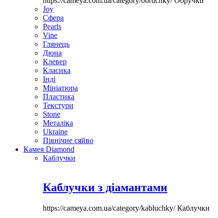
https://cameya.com.ua/category/obruchky/
Обручки
Joy
Сфера
Pearls
Vine
Глянець
Дюна
Клевер
Класика
Інді
Мініатюра
Пластика
Текстури
Stone
Металіка
Ukraine
Північне сяйво
Камея Diamond
Каблучки
Каблучки з діамантами
https://cameya.com.ua/category/kabluchky/
Каблучки