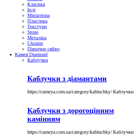
Класика
Інді
Мініатюра
Пластика
Текстури
Stone
Металіка
Ukraine
Північне сяйво
Камея Diamond
Каблучки
Каблучки з діамантами
https://cameya.com.ua/category/kabluchky/
Каблучки
Каблучки з дорогоцінним
камінням
https://cameya.com.ua/category/kabluchky/
Каблучки