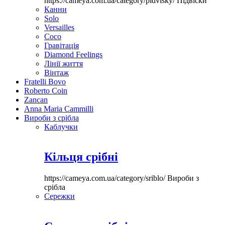
https://cameya.com.ua/category/pidvisky/
Підвіски
Канни
Solo
Versailles
Coco
Гравітація
Diamond Feelings
Лінії життя
Вінтаж
Fratelli Bovo
Roberto Coin
Zancan
Anna Maria Cammilli
Вироби з срібла
Каблучки
Кільця срібні
https://cameya.com.ua/category/sriblo/
Вироби з
срібла
Сережки