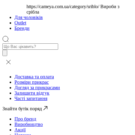
https://cameya.com.ua/category/sriblo/
Вироби з
срібла
Для чоловіків
Outlet
Бренди
Пошук
товарів
Доставка та оплата
Розміри прикрас
Догляд за прикрасами
Залишити відгук
Часті запитання
Знайти бутік поряд
Про бренд
Виробництво
Акції